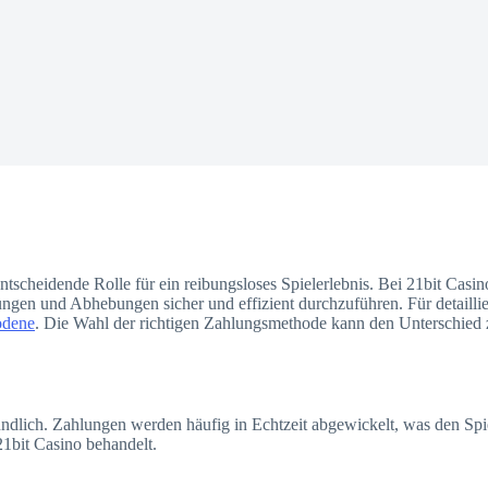
tscheidende Rolle für ein reibungsloses Spielerlebnis. Bei 21bit Casi
ngen und Abhebungen sicher und effizient durchzuführen. Für detailli
odene
. Die Wahl der richtigen Zahlungsmethode kann den Unterschied 
ndlich. Zahlungen werden häufig in Echtzeit abgewickelt, was den Spiel
1bit Casino behandelt.