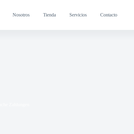
Nosotros
Tienda
Servicios
Contacto
fache Zahlungen