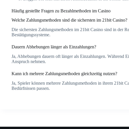
Häufig gestellte Fragen zu Bezahlmethoden im Casino
Welche Zahlungsmethoden sind die sichersten im 21bit Casino?
Die sichersten Zahlungsmethoden im 21bit Casino sind in der Re
Bestätigungssysteme.
Dauern Abhebungen länger als Einzahlungen?
Ja, Abhebungen dauern oft länger als Einzahlungen. Während E
Anspruch nehmen.
Kann ich mehrere Zahlungsmethoden gleichzeitig nutzen?
Ja, Spieler können mehrere Zahlungsmethoden in ihrem 21bit Cas
Bedürfnissen passen.