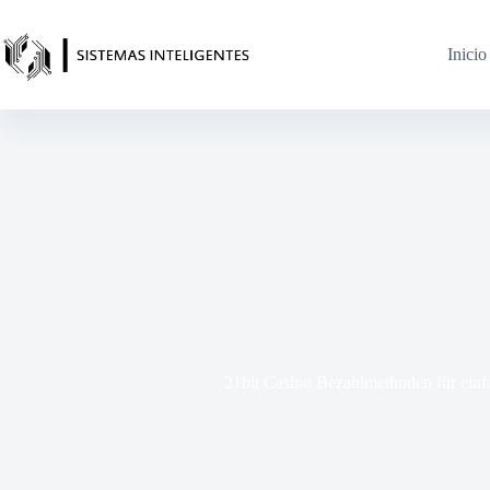
Saltar
al
contenido
Inicio
21bit Casino Bezahlmethoden für ein