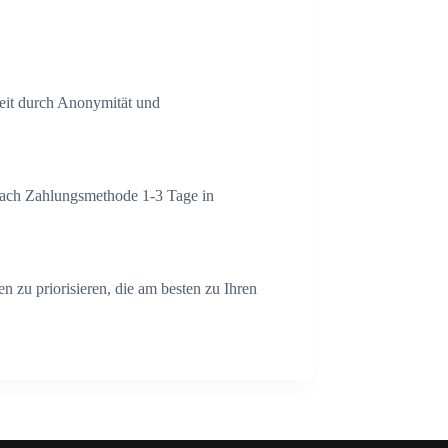
heit durch Anonymität und
nach Zahlungsmethode 1-3 Tage in
 zu priorisieren, die am besten zu Ihren