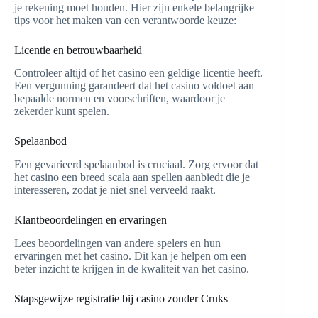
je rekening moet houden. Hier zijn enkele belangrijke
tips voor het maken van een verantwoorde keuze:
Licentie en betrouwbaarheid
Controleer altijd of het casino een geldige licentie heeft.
Een vergunning garandeert dat het casino voldoet aan
bepaalde normen en voorschriften, waardoor je
zekerder kunt spelen.
Spelaanbod
Een gevarieerd spelaanbod is cruciaal. Zorg ervoor dat
het casino een breed scala aan spellen aanbiedt die je
interesseren, zodat je niet snel verveeld raakt.
Klantbeoordelingen en ervaringen
Lees beoordelingen van andere spelers en hun
ervaringen met het casino. Dit kan je helpen om een
beter inzicht te krijgen in de kwaliteit van het casino.
Stapsgewijze registratie bij casino zonder Cruks