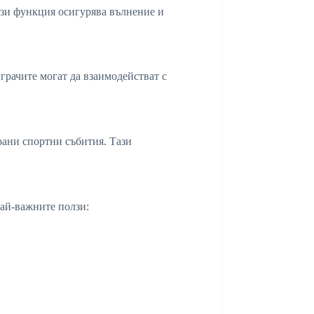
Тази функция осигурява вълнение и
играчите могат да взаимодействат с
рани спортни събития. Тази
най-важните ползи: