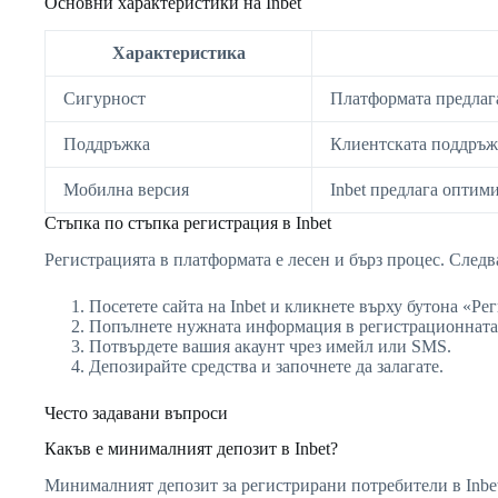
Основни характеристики на Inbet
Характеристика
Сигурност
Платформата предлага
Поддръжка
Клиентската поддръжк
Мобилна версия
Inbet предлага оптим
Стъпка по стъпка регистрация в Inbet
Регистрацията в платформата е лесен и бърз процес. Следв
Посетете сайта на Inbet и кликнете върху бутона «Ре
Попълнете нужната информация в регистрационната
Потвърдете вашия акаунт чрез имейл или SMS.
Депозирайте средства и започнете да залагате.
Често задавани въпроси
Какъв е минималният депозит в Inbet?
Минималният депозит за регистрирани потребители в Inbet