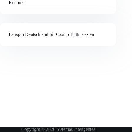
Erlebnis
Fairspin Deutschland für Casino-Enthusiasten
Copyright © 2026 Sistemas Inteligentes