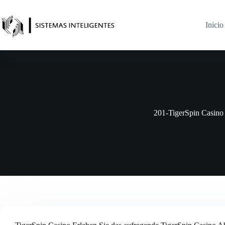
Saltar
al
contenido
Inicio
201-TigerSpin Casino