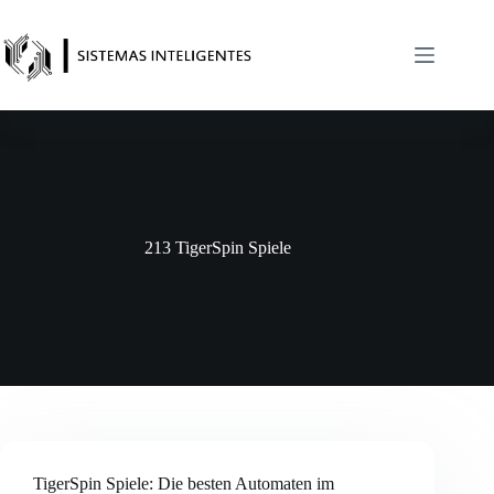
Saltar
al
contenido
213 TigerSpin Spiele
TigerSpin Spiele: Die besten Automaten im