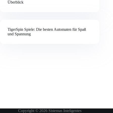
Überblick
TigerSpin Spiele: Die besten Automaten für Spaß
und Spannung
Copyright © 2026 Sistemas Inteligentes