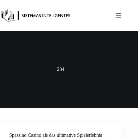
Saltar
al
contenido
234
Spassino Casino als das ultimative Spielerlebnis