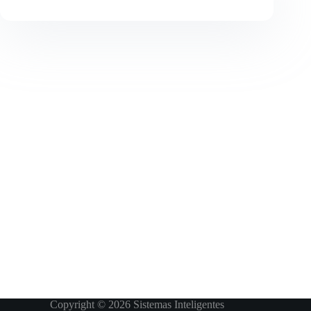
Copyright © 2026 Sistemas Inteligentes