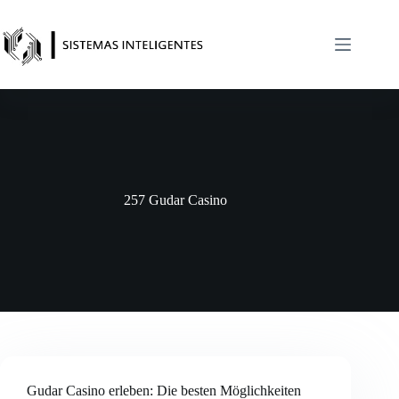
Saltar
al
contenido
257 Gudar Casino
Gudar Casino erleben: Die besten Möglichkeiten