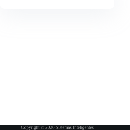
Copyright © 2026 Sistemas Inteligentes