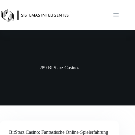
Saltar
al
contenido
289 BitStarz Casino-
BitStarz Casino: Fantastische Online-Spielerfahrung