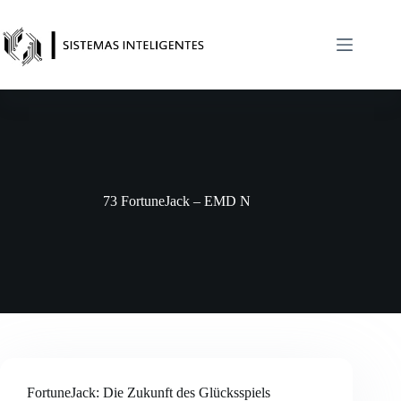
Saltar
al
contenido
73 FortuneJack – EMD N
FortuneJack: Die Zukunft des Glücksspiels