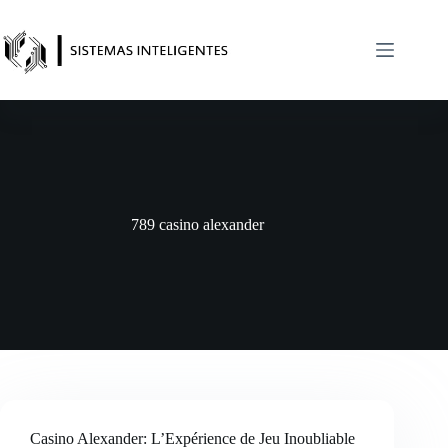
Saltar
al
contenido
789 casino alexander
Casino Alexander: L’Expérience de Jeu Inoubliable