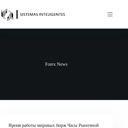
Saltar
al
contenido
Forex News
Время работы мировых бирж Часы Рыночной