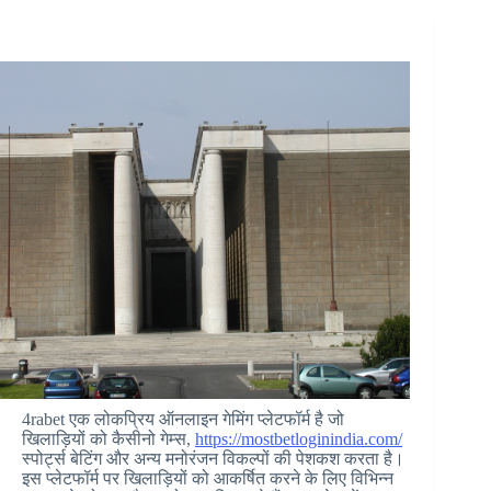
4rabet एक लोकप्रिय ऑनलाइन गेमिंग प्लेटफॉर्म है जो
खिलाड़ियों को कैसीनो गेम्स,
https://mostbetloginindia.com/
स्पोर्ट्स बेटिंग और अन्य मनोरंजन विकल्पों की पेशकश करता है।
इस प्लेटफॉर्म पर खिलाड़ियों को आकर्षित करने के लिए विभिन्न