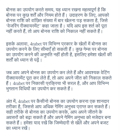
बोनस का उपयोग करते समय, यह ध्यान रखना महत्वपूर्ण है कि
बोनस पर कुछ शर्तें और नियम होते हैं। उदाहरण के लिए, आपको
बोनस राशि को वांछित संख्या में बार खेलना पड़ सकता है, जिसे
‘वेजरिंग रीक्वायरमेंट’ कहा जाता है। यदि आप इस शर्त को पूरा
नहीं करते हैं, तो आप बोनस राशि को निकाल नहीं सकते हैं।
इसके अलावा, 4rabet पर विभिन्न प्रकार के खेलों में बोनस का
उपयोग करने के लिए सीमाएँ हो सकती हैं। कुछ गेम्स पर बोनस
का उपयोग करने की अनुमति नहीं होती है, इसलिए हमेशा खेलों की
शर्तों को ध्यान से पढ़ें।
जब आप अपने बोनस का उपयोग कर लेते हैं और आवश्यक वेटिंग
रीक्वायरमेंट पूरा कर लेते हैं, तो आप अपने जीत को निकाल सकते
हैं। 4rabet पर निकासी प्रक्रिया भी सरल है, और आप विभिन्न
भुगतान विधियों का उपयोग कर सकते हैं।
अंत में, 4rabet पर कैसीनो बोनस का उपयोग करना एक शानदार
तरीका है, जिससे आप अधिक गेमिंग अनुभव प्राप्त कर सकते हैं।
सही तरीके से बोनस का उपयोग करके, आप अपने जीतने के
अवसरों को बढ़ा सकते हैं और अपने गेमिंग अनुभव को मजेदार बना
सकते हैं। हमेशा याद रखें कि जिम्मेदारी से खेलें और अपने बजट
का ध्यान रखें।