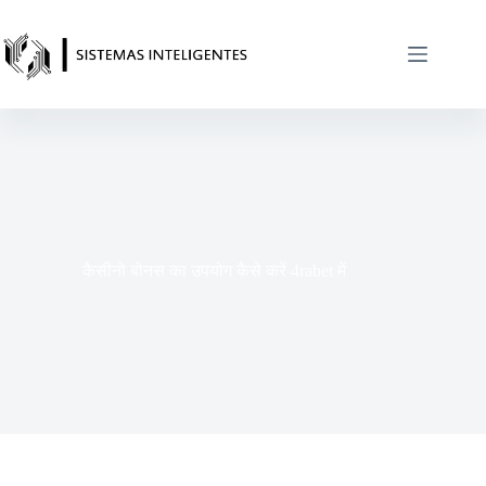
Saltar
al
contenido
कैसीनो बोनस का उपयोग कैसे करें 4rabet में