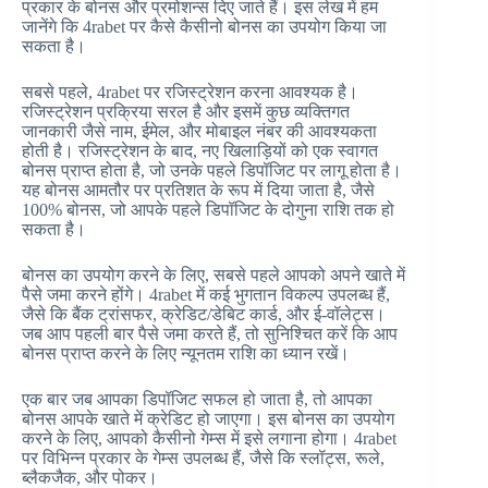
प्रकार के बोनस और प्रमोशन्स दिए जाते हैं। इस लेख में हम
जानेंगे कि 4rabet पर कैसे कैसीनो बोनस का उपयोग किया जा
सकता है।
सबसे पहले, 4rabet पर रजिस्ट्रेशन करना आवश्यक है।
रजिस्ट्रेशन प्रक्रिया सरल है और इसमें कुछ व्यक्तिगत
जानकारी जैसे नाम, ईमेल, और मोबाइल नंबर की आवश्यकता
होती है। रजिस्ट्रेशन के बाद, नए खिलाड़ियों को एक स्वागत
बोनस प्राप्त होता है, जो उनके पहले डिपॉजिट पर लागू होता है।
यह बोनस आमतौर पर प्रतिशत के रूप में दिया जाता है, जैसे
100% बोनस, जो आपके पहले डिपॉजिट के दोगुना राशि तक हो
सकता है।
बोनस का उपयोग करने के लिए, सबसे पहले आपको अपने खाते में
पैसे जमा करने होंगे। 4rabet में कई भुगतान विकल्प उपलब्ध हैं,
जैसे कि बैंक ट्रांसफर, क्रेडिट/डेबिट कार्ड, और ई-वॉलेट्स।
जब आप पहली बार पैसे जमा करते हैं, तो सुनिश्चित करें कि आप
बोनस प्राप्त करने के लिए न्यूनतम राशि का ध्यान रखें।
एक बार जब आपका डिपॉजिट सफल हो जाता है, तो आपका
बोनस आपके खाते में क्रेडिट हो जाएगा। इस बोनस का उपयोग
करने के लिए, आपको कैसीनो गेम्स में इसे लगाना होगा। 4rabet
पर विभिन्न प्रकार के गेम्स उपलब्ध हैं, जैसे कि स्लॉट्स, रूले,
ब्लैकजैक, और पोकर।