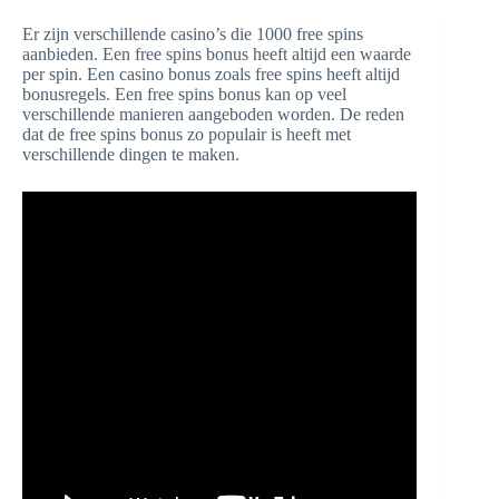
Er zijn verschillende casino’s die 1000 free spins
aanbieden. Een free spins bonus heeft altijd een waarde
per spin. Een casino bonus zoals free spins heeft altijd
bonusregels. Een free spins bonus kan op veel
verschillende manieren aangeboden worden. De reden
dat de free spins bonus zo populair is heeft met
verschillende dingen te maken.