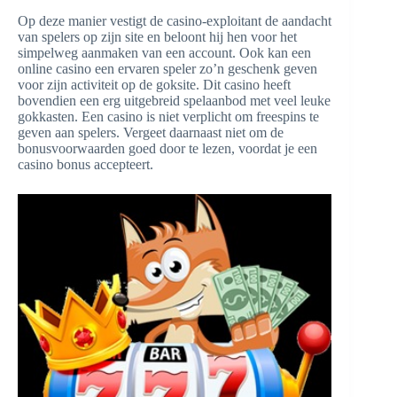
Op deze manier vestigt de casino-exploitant de aandacht
van spelers op zijn site en beloont hij hen voor het
simpelweg aanmaken van een account. Ook kan een
online casino een ervaren speler zo’n geschenk geven
voor zijn activiteit op de goksite. Dit casino heeft
bovendien een erg uitgebreid spelaanbod met veel leuke
gokkasten. Een casino is niet verplicht om freespins te
geven aan spelers. Vergeet daarnaast niet om de
bonusvoorwaarden goed door te lezen, voordat je een
casino bonus accepteert.