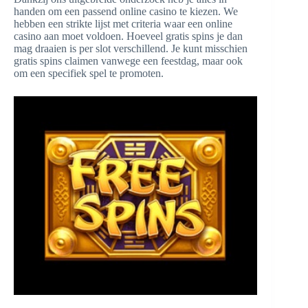
handen om een passend online casino te kiezen. We
hebben een strikte lijst met criteria waar een online
casino aan moet voldoen. Hoeveel gratis spins je dan
mag draaien is per slot verschillend. Je kunt misschien
gratis spins claimen vanwege een feestdag, maar ook
om een specifiek spel te promoten.