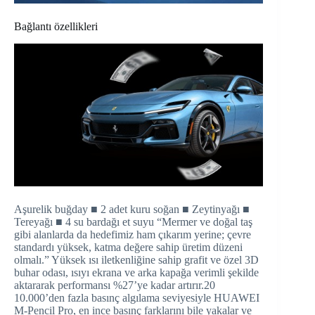
Bağlantı özellikleri
Aşurelik buğday ■ 2 adet kuru soğan ■ Zeytinyağı ■
Tereyağı ■ 4 su bardağı et suyu “Mermer ve doğal taş
gibi alanlarda da hedefimiz ham çıkarım yerine; çevre
standardı yüksek, katma değere sahip üretim düzeni
olmalı.” Yüksek ısı iletkenliğine sahip grafit ve özel 3D
buhar odası, ısıyı ekrana ve arka kapağa verimli şekilde
aktararak performansı %27’ye kadar artırır.20
10.000’den fazla basınç algılama seviyesiyle HUAWEI
M-Pencil Pro, en ince basınç farklarını bile yakalar ve