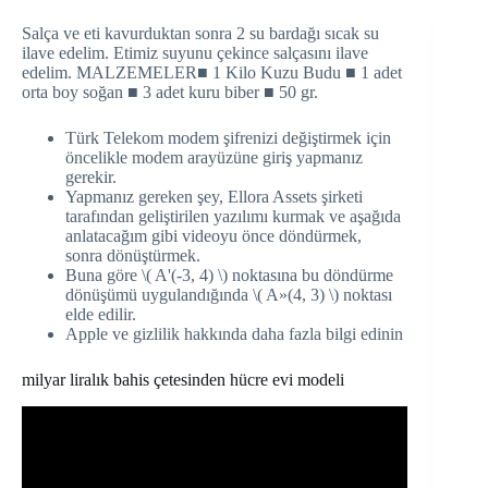
Salça ve eti kavurduktan sonra 2 su bardağı sıcak su
ilave edelim. Etimiz suyunu çekince salçasını ilave
edelim. MALZEMELER■ 1 Kilo Kuzu Budu ■ 1 adet
orta boy soğan ■ 3 adet kuru biber ■ 50 gr.
Türk Telekom modem şifrenizi değiştirmek için
öncelikle modem arayüzüne giriş yapmanız
gerekir.
Yapmanız gereken şey, Ellora Assets şirketi
tarafından geliştirilen yazılımı kurmak ve aşağıda
anlatacağım gibi videoyu önce döndürmek,
sonra dönüştürmek.
Buna göre \( A'(-3, 4) \) noktasına bu döndürme
dönüşümü uygulandığında \( A»(4, 3) \) noktası
elde edilir.
Apple ve gizlilik hakkında daha fazla bilgi edinin
milyar liralık bahis çetesinden hücre evi modeli