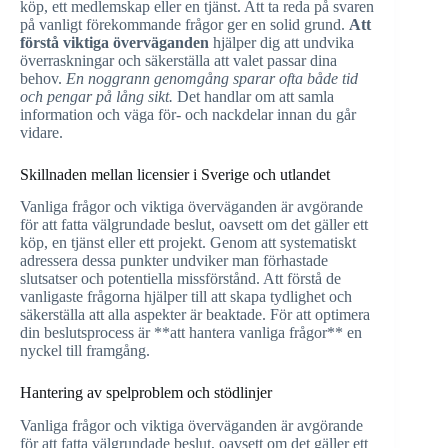
köp, ett medlemskap eller en tjänst. Att ta reda på svaren
på vanligt förekommande frågor ger en solid grund.
Att
förstå viktiga överväganden
hjälper dig att undvika
överraskningar och säkerställa att valet passar dina
behov.
En noggrann genomgång sparar ofta både tid
och pengar på lång sikt.
Det handlar om att samla
information och väga för- och nackdelar innan du går
vidare.
Skillnaden mellan licensier i Sverige och utlandet
Vanliga frågor och viktiga överväganden är avgörande
för att fatta välgrundade beslut, oavsett om det gäller ett
köp, en tjänst eller ett projekt. Genom att systematiskt
adressera dessa punkter undviker man förhastade
slutsatser och potentiella missförstånd. Att förstå de
vanligaste frågorna hjälper till att skapa tydlighet och
säkerställa att alla aspekter är beaktade. För att optimera
din beslutsprocess är **att hantera vanliga frågor** en
nyckel till framgång.
Hantering av spelproblem och stödlinjer
Vanliga frågor och viktiga överväganden är avgörande
för att fatta välgrundade beslut, oavsett om det gäller ett