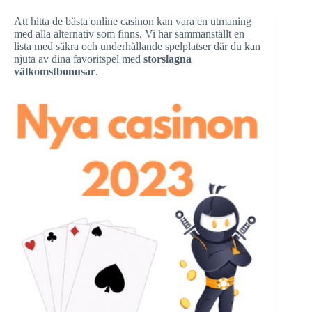
Att hitta de bästa online casinon kan vara en utmaning
med alla alternativ som finns. Vi har sammanställt en
lista med säkra och underhållande spelplatser där du kan
njuta av dina favoritspel med
storslagna
välkomstbonusar
.