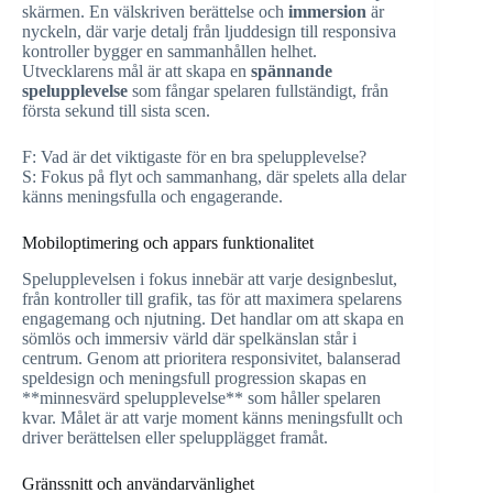
skärmen. En välskriven berättelse och
immersion
är
nyckeln, där varje detalj från ljuddesign till responsiva
kontroller bygger en sammanhållen helhet.
Utvecklarens mål är att skapa en
spännande
spelupplevelse
som fångar spelaren fullständigt, från
första sekund till sista scen.
F: Vad är det viktigaste för en bra spelupplevelse?
S: Fokus på flyt och sammanhang, där spelets alla delar
känns meningsfulla och engagerande.
Mobiloptimering och appars funktionalitet
Spelupplevelsen i fokus innebär att varje designbeslut,
från kontroller till grafik, tas för att maximera spelarens
engagemang och njutning. Det handlar om att skapa en
sömlös och immersiv värld där spelkänslan står i
centrum. Genom att prioritera responsivitet, balanserad
speldesign och meningsfull progression skapas en
**minnesvärd spelupplevelse** som håller spelaren
kvar. Målet är att varje moment känns meningsfullt och
driver berättelsen eller spelupplägget framåt.
Gränssnitt och användarvänlighet