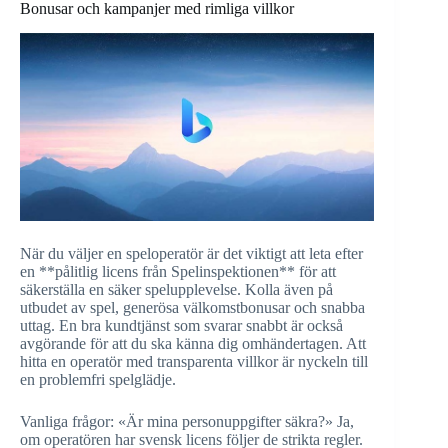
Bonusar och kampanjer med rimliga villkor
När du väljer en speloperatör är det viktigt att leta efter
en **pålitlig licens från Spelinspektionen** för att
säkerställa en säker spelupplevelse. Kolla även på
utbudet av spel, generösa välkomstbonusar och snabba
uttag. En bra kundtjänst som svarar snabbt är också
avgörande för att du ska känna dig omhändertagen. Att
hitta en operatör med transparenta villkor är nyckeln till
en problemfri spelglädje.
Vanliga frågor: «Är mina personuppgifter säkra?» Ja,
om operatören har svensk licens följer de strikta regler.