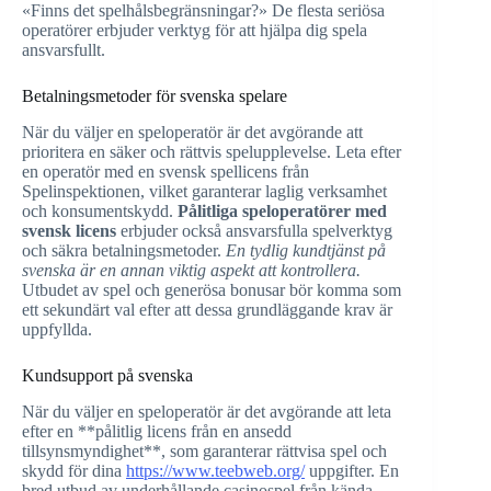
«Finns det spelhålsbegränsningar?» De flesta seriösa
operatörer erbjuder verktyg för att hjälpa dig spela
ansvarsfullt.
Betalningsmetoder för svenska spelare
När du väljer en speloperatör är det avgörande att
prioritera en säker och rättvis spelupplevelse. Leta efter
en operatör med en svensk spellicens från
Spelinspektionen, vilket garanterar laglig verksamhet
och konsumentskydd.
Pålitliga speloperatörer med
svensk licens
erbjuder också ansvarsfulla spelverktyg
och säkra betalningsmetoder.
En tydlig kundtjänst på
svenska är en annan viktig aspekt att kontrollera.
Utbudet av spel och generösa bonusar bör komma som
ett sekundärt val efter att dessa grundläggande krav är
uppfyllda.
Kundsupport på svenska
När du väljer en speloperatör är det avgörande att leta
efter en **pålitlig licens från en ansedd
tillsynsmyndighet**, som garanterar rättvisa spel och
skydd för dina
https://www.teebweb.org/
uppgifter. En
bred utbud av underhållande casinospel från kända