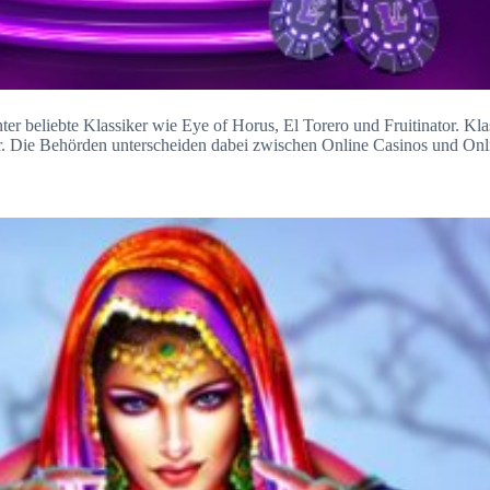
er beliebte Klassiker wie Eye of Horus, El Torero und Fruitinator. Kla
r. Die Behörden unterscheiden dabei zwischen Online Casinos und Onl