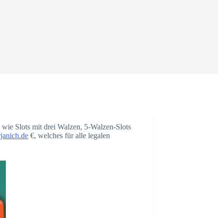
n wie Slots mit drei Walzen, 5-Walzen-Slots
rjanich.de
€, welches für alle legalen