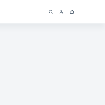
Carro
de
compra