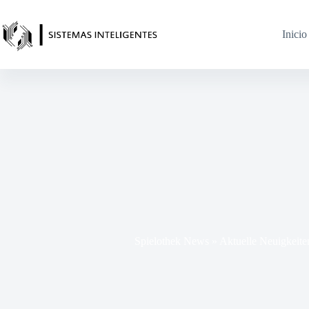
Saltar
al
contenido
Inicio
Spielothek News » Aktuelle Neuigkei