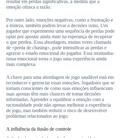
resultar em perdas significativas, à medida que a
emoção ofusca a razão.
Por outro lado, emoções negativas, como a frustração e
a tristeza, também podem levar a decisões ruins. Um
jogador que experimenta uma sequência de perdas pode
optar por apostar ainda mais na esperança de recuperar
o que perdeu. Essa abordagem, muitas vezes chamada
de «perda de chasing», pode intensificar as perdas e
agravar o estado emocional do jogador. Essa montanha-
russa emocional torna o jogo uma experiência ainda
mais complexa.
A chave para uma abordagem de jogo saudável está em
reconhecer e gerenciar essas emoções. Jogadores que se
tornam conscientes de como suas emoções influenciam
suas apostas têm mais chances de tomar decisões
informadas. Aprender a equilibrar a emoção com a
racionalidade pode não apenas melhorar a experiência
de jogo, mas também reduzir o risco de desenvolver
problemas relacionados ao jogo.
A influência da ilusão de controle