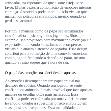
arriscadas, na esperança de que a sorte esteja ao seu
favor. Muitas vezes, a combinação de emoções intensas
e crenças distorcidas pode criar um ciclo vicioso que
mantém os jogadores envolvidos, mesmo quando as
perdas se acumulam.
Por fim, a maneira como os jogos são estruturados
também afeta a psicologia dos jogadores. Slots, por
exemplo, são projetados para maximizar a excitação e a
expectativa, utilizando sons, luzes e recompensas
visuais que atraem a atenção do jogador. Esse design
contribui para a formação de uma conexão emocional
com o jogo, dificultando a decisão de parar, mesmo
quando a razão sugere que é hora de sair.
O papel das emoções nas decisões de apostas
As emoções desempenham um papel crucial nas
decisões de apostas. Quando um jogador se sente
confiante ou animado, é mais provável que faça apostas
maiores ou escolha jogos mais arriscados. Essa
confiança pode ser reforçada por uma vitória recente,
levando o jogador a subestimar o risco envolvido em
suas apostas subsequentes. Essa mentalidade pode