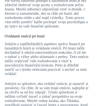
Pre rozvoj zdravého prístupu k hazardným hrám je tiež
užitočné sledovať svoje pocity a rozhodovanie počas
hrania. Mnohí odborníci odporúčajú viesť si denník, v
ktorom si zaznamenáte, ako sa cítite pri hraní, aké
rozhodnutia robíte a aké majú výsledky. Tento proces
vám môže pomôcť lepšie pochopiť svoju psychológiu a
jej vplyv na vaše finančné správanie.
Ovládanie emócií pri hraní
Jedným z najdôležitejších aspektov správy financií pri
hazardných hrách je ovládanie emócií. Pri hraní môže
dochádzať k silným emocionálnym reakciám, či už ide
o radosť z výhry alebo sklamanie z prehry. Tieto emócie
môžu ovplyvniť vaše rozhodovanie a viesť k
neuváženým finančným krokom. Preto je dôležité
naučiť sa s týmito emóciami pracovať a nechať sa nimi
ovládať.
Jedným zo spôsobov, ako ovládať emócie, je nastaviť si
prestávky. Ak cítite, že sa vám hrajú emócie, najlepšie je
na chvíľu sa od hry odpojiť. Týmto spôsobom si
môžete vyčistiť myseľ a získať perspektívu na svoje
rozhodovanie. Mnohé online kasína, ako Tikitaka,
umožňujú nastaviť si časové limity a upozornenia, ktoré