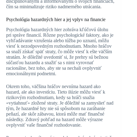
disciplinovanými a informovanými o svojich financiách,
čím sa minimalizuje riziko nadmerného utrácania.
Psychológia hazardných hier a jej vplyv na financie
Psychológia hazardných hier zohráva kľúčovú úlohu
pri správe financií. Rôzne psychologické faktory, ako je
vyhľadávanie vzrušenia alebo túžba po uznaní, môžu
viesť k nezodpovedným rozhodnutiam. Mnoho hráčov
sa snaží získať späť straty, čo môže viesť k ešte väčším
stratám. Je dôležité uvedomiť si, že prehry sú bežnou
súčasťou hazardu a snažiť sa s nimi vyrovnať
racionálne, bez toho, aby ste sa nechali ovplyvniť
emocionálnymi podnetmi.
Okrem toho, väčšina hráčov nevníma hazard ako
hazard, ale ako investíciu. Tieto ilúzie môžu viesť k
rizikovým rozhodnutiam, kedy sa hráči snažia
«vytiahnuť» zložené straty. Je dôležité sa zamyslieť nad
tým, že hazardné hry nie sú spôsobom na zarábanie
peňazí, ale skôr zábavou, ktorá môže mať finančné
následky. Zdravý pohľad na hazard môže výrazne
ovplyvniť vaše finančné rozhodovanie.