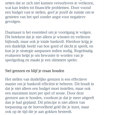
zetten dat ze zich niet kunnen veroorloven te verliezen,
wat kan leiden tot financiële problemen. Door vooraf
een budget vast te stellen, geef je jezelf de ruimte om te
genieten van het spel zonder angst voor negatieve
gevolgen.
Daarnaast is het essentieel om je voortgang te volgen.
Dit betekent dat je niet alleen je winsten en verliezen
bijhoudt, maar ook je totale bankroll. Hierdoor krijg je
een duidelijk beeld van hoe goed of slecht je speelt, en
kun je je strategie aanpassen indien nodig. Regelmatig
evalueren helpt je om bewuster te worden van je
speelgedrag en maakt je een slimmere speler.
Stel grenzen en blijf je eraan houden
Het stellen van duidelijke grenzen is een effectieve
manier om je bankroll efficiënt te beheren. Dit houdt in
dat je niet alleen een budget moet instellen, maar ook
een maximum inzet per spel of sessie. Door deze
grenzen aan te houden, voorkom je dat je meer uitgeeft
dan je had gepland. Dit principe is niet alleen van
toepassing op de hoeveelheid geld die je inzet, maar
ook op de tijd die je aan gokken besteedt.