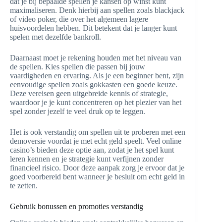
dat je bij bepaalde spellen je kansen op winst kunt
maximaliseren. Denk hierbij aan spellen zoals blackjack
of video poker, die over het algemeen lagere
huisvoordelen hebben. Dit betekent dat je langer kunt
spelen met dezelfde bankroll.
Daarnaast moet je rekening houden met het niveau van
de spellen. Kies spellen die passen bij jouw
vaardigheden en ervaring. Als je een beginner bent, zijn
eenvoudige spellen zoals gokkasten een goede keuze.
Deze vereisen geen uitgebreide kennis of strategie,
waardoor je je kunt concentreren op het plezier van het
spel zonder jezelf te veel druk op te leggen.
Het is ook verstandig om spellen uit te proberen met een
demoversie voordat je met echt geld speelt. Veel online
casino’s bieden deze optie aan, zodat je het spel kunt
leren kennen en je strategie kunt verfijnen zonder
financieel risico. Door deze aanpak zorg je ervoor dat je
goed voorbereid bent wanneer je besluit om echt geld in
te zetten.
Gebruik bonussen en promoties verstandig