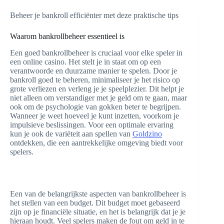
Beheer je bankroll efficiënter met deze praktische tips
Waarom bankrollbeheer essentieel is
Een goed bankrollbeheer is cruciaal voor elke speler in
een online casino. Het stelt je in staat om op een
verantwoorde en duurzame manier te spelen. Door je
bankroll goed te beheren, minimaliseer je het risico op
grote verliezen en verleng je je speelplezier. Dit helpt je
niet alleen om verstandiger met je geld om te gaan, maar
ook om de psychologie van gokken beter te begrijpen.
Wanneer je weet hoeveel je kunt inzetten, voorkom je
impulsieve beslissingen. Voor een optimale ervaring
kun je ook de variëteit aan spellen van
Goldzino
ontdekken, die een aantrekkelijke omgeving biedt voor
spelers.
Een van de belangrijkste aspecten van bankrollbeheer is
het stellen van een budget. Dit budget moet gebaseerd
zijn op je financiële situatie, en het is belangrijk dat je je
hieraan houdt. Veel spelers maken de fout om geld in te