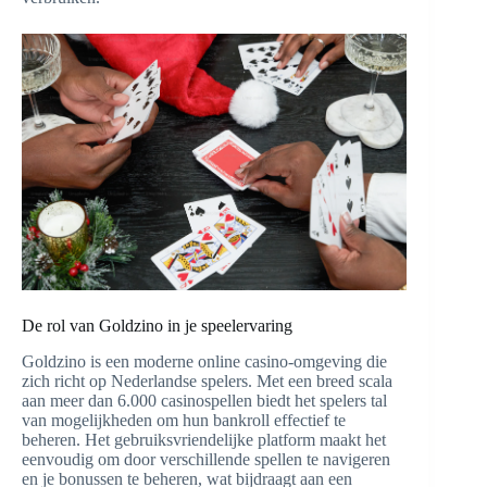
De rol van Goldzino in je speelervaring
Goldzino is een moderne online casino-omgeving die
zich richt op Nederlandse spelers. Met een breed scala
aan meer dan 6.000 casinospellen biedt het spelers tal
van mogelijkheden om hun bankroll effectief te
beheren. Het gebruiksvriendelijke platform maakt het
eenvoudig om door verschillende spellen te navigeren
en je bonussen te beheren, wat bijdraagt aan een