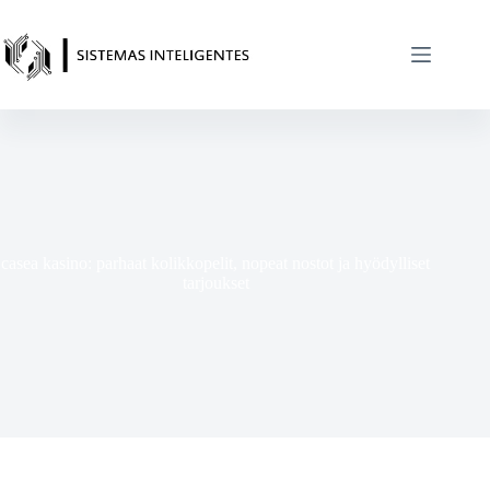
Saltar
al
contenido
casea kasino: parhaat kolikkopelit, nopeat nostot ja hyödylliset
tarjoukset