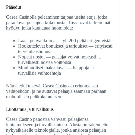
Pääedut
Casea Casinolla pelaaminen tarjoaa useita etuja, jotka
parantavat pelaajien kokemusta. Tässä ovat tärkeimmät
hyödyt, jotka kannattaa huomioida:
Laaja pelivalikoima — yli 200 peliä eri genreistä
Houkuttelevat bonukset ja tarjoukset — erityisesti
tervetuliaisbonus
Nopeat nostot — pelaajat voivat nopeasti ja
turvallisesti nostaa voittonsa
Monipuoliset maksutavat — helppoja ja
turvallisia vaihtoehtoja
Nämä edut tekevät Casea Casinosta erinomaisen
vaihtoehdon, ja ne auttavat pelaajia saamaan parhaan
mahdollisen pelikokemuksen.
Luottamus ja turvallisuus
Casea Casino panostaa vahvasti pelaajiensa
luottamukseen ja turvallisuuteen. Alusta on rakennettu
nykyaikaiselle teknologialle, jonka ansiosta pelaajien