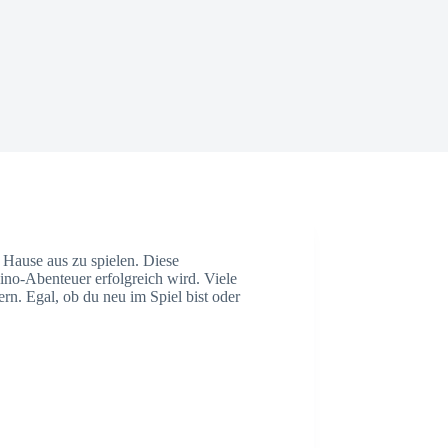
 Hause aus zu spielen. Diese
ino-Abenteuer erfolgreich wird. Viele
n. Egal, ob du neu im Spiel bist oder