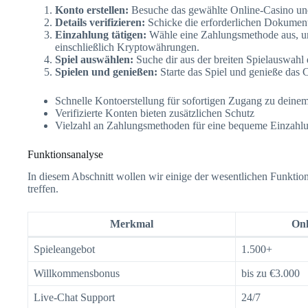
Konto erstellen:
Besuche das gewählte Online-Casino und r
Details verifizieren:
Schicke die erforderlichen Dokumente 
Einzahlung tätigen:
Wähle eine Zahlungsmethode aus, um 
einschließlich Kryptowährungen.
Spiel auswählen:
Suche dir aus der breiten Spielauswahl de
Spielen und genießen:
Starte das Spiel und genieße das C
Schnelle Kontoerstellung für sofortigen Zugang zu deinem
Verifizierte Konten bieten zusätzlichen Schutz
Vielzahl an Zahlungsmethoden für eine bequeme Einzahl
Funktionsanalyse
In diesem Abschnitt wollen wir einige der wesentlichen Funktione
treffen.
Merkmal
Onl
Spieleangebot
1.500+
Willkommensbonus
bis zu €3.000
Live-Chat Support
24/7