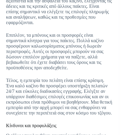
αξιοπιστία και την ασφάλεια του καζίνο, ελέγχοντας τις
άδειες και τις κριτικές από άλλους παίκτες. Είναι
επίσης σημαντικό να ελέγξετε τις επιλογές πληρωμής
και αναλήψεων, καθώς και τις προθεσμίες που
εφαρμόζονται.
Επιπλέον, τα μπόνους και οι προσφορές είναι
σημαντικά κίνητρα για τους παίκτες. Πολλά καζίνο
προσφέρουν καλωσορίσματος μπόνους ή δωρεάν
περιστροφές. Αυτές οι προσφορές μπορούν να σας
δώσουν επιπλέον χρήματα για να παίξετε, αλλά
βεβαιωθείτε ότι έχετε διαβάσει τους όρους και τις
προϋποθέσεις πριν αποδεχθείτε.
Τέλος, η εμπειρία του πελάτη είναι επίσης κρίσιμη.
Ένα καλό καζίνο θα προσφέρει υποστήριξη πελατών
24/7 και εύκολες διαδικασίες εγγραφής. Ελέγξτε αν
υπάρχουν διαθέσιμες επιλογές επικοινωνίας και αν οι
εκπρόσωποι είναι πρόθυμοι να βοηθήσουν. Μια θετική
εμπειρία από την αρχή μπορεί να σας ενθαρρύνει να
συνεχίσετε την περιπέτειά σας στον κόσμο του τζόγου.
Κίνδυνοι και προφυλάξεις