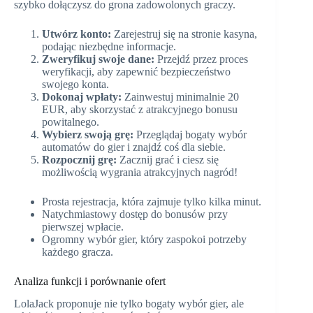
szybko dołączysz do grona zadowolonych graczy.
Utwórz konto:
Zarejestruj się na stronie kasyna,
podając niezbędne informacje.
Zweryfikuj swoje dane:
Przejdź przez proces
weryfikacji, aby zapewnić bezpieczeństwo
swojego konta.
Dokonaj wpłaty:
Zainwestuj minimalnie 20
EUR, aby skorzystać z atrakcyjnego bonusu
powitalnego.
Wybierz swoją grę:
Przeglądaj bogaty wybór
automatów do gier i znajdź coś dla siebie.
Rozpocznij grę:
Zacznij grać i ciesz się
możliwością wygrania atrakcyjnych nagród!
Prosta rejestracja, która zajmuje tylko kilka minut.
Natychmiastowy dostęp do bonusów przy
pierwszej wpłacie.
Ogromny wybór gier, który zaspokoi potrzeby
każdego gracza.
Analiza funkcji i porównanie ofert
LolaJack proponuje nie tylko bogaty wybór gier, ale