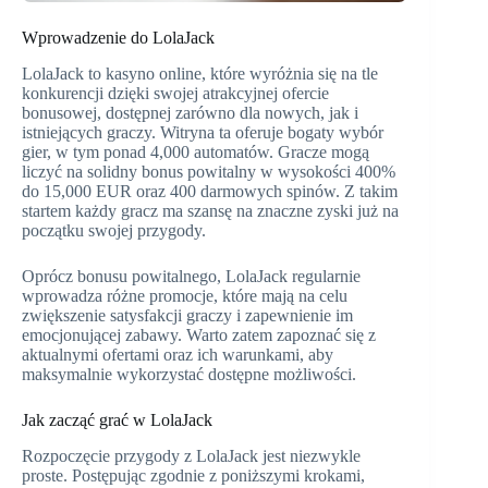
Wprowadzenie do LolaJack
LolaJack to kasyno online, które wyróżnia się na tle
konkurencji dzięki swojej atrakcyjnej ofercie
bonusowej, dostępnej zarówno dla nowych, jak i
istniejących graczy. Witryna ta oferuje bogaty wybór
gier, w tym ponad 4,000 automatów. Gracze mogą
liczyć na solidny bonus powitalny w wysokości 400%
do 15,000 EUR oraz 400 darmowych spinów. Z takim
startem każdy gracz ma szansę na znaczne zyski już na
początku swojej przygody.
Oprócz bonusu powitalnego, LolaJack regularnie
wprowadza różne promocje, które mają na celu
zwiększenie satysfakcji graczy i zapewnienie im
emocjonującej zabawy. Warto zatem zapoznać się z
aktualnymi ofertami oraz ich warunkami, aby
maksymalnie wykorzystać dostępne możliwości.
Jak zacząć grać w LolaJack
Rozpoczęcie przygody z LolaJack jest niezwykle
proste. Postępując zgodnie z poniższymi krokami,