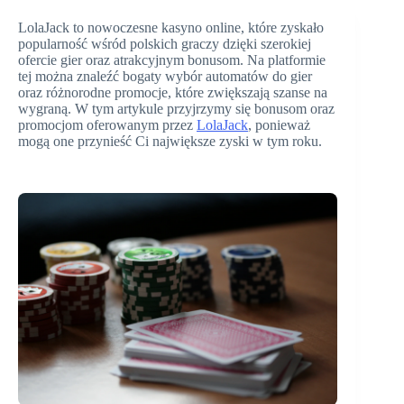
LolaJack to nowoczesne kasyno online, które zyskało
popularność wśród polskich graczy dzięki szerokiej
ofercie gier oraz atrakcyjnym bonusom. Na platformie
tej można znaleźć bogaty wybór automatów do gier
oraz różnorodne promocje, które zwiększają szanse na
wygraną. W tym artykule przyjrzymy się bonusom oraz
promocjom oferowanym przez
LolaJack
, ponieważ
mogą one przynieść Ci największe zyski w tym roku.