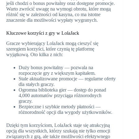
jeśli chodzi o bonus powitalny oraz dostępne promocje.
Warto zwrócić uwagę na wymogi obrotu, które mogą
różnić się w zależności od kasyna, co ma istotne
znaczenie dla możliwości wypłaty wygranych.
Kluczowe korzyści z gry w LolaJack
Gracze wybierający LolaJack mogą cieszyć się
szeregiem korzyści, które czynią tę platformę
wyjątkową. Oto kilka z nich:
Duży bonus powitalny — pozwala na
rozpoczęcie gry z większym kapitałem.
Stale aktualizowane promocje — regularne oferty
dla stałych graczy.
Ogromna biblioteka gier — dostęp do ponad
4,000 automatów przyciąga różnorodnych
graczy.
Bezpieczne i szybkie metody płatności —
różnorodność opcji dla wygody użytkowników.
Dzięki tym korzyściom, LolaJack staje się atrakcyjną
opcją dla wszystkich, którzy szukają nie tylko emocji
związanych z grą, ale także możliwości efektywnego