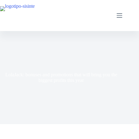
Saltar
al
contenido
LolaJack: bonuses and promotions that will bring you the
biggest profits this year