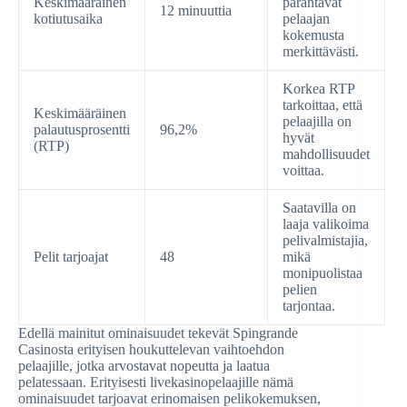
Keskimääräinen
parantavat
12 minuuttia
kotiutusaika
pelaajan
kokemusta
merkittävästi.
Korkea RTP
tarkoittaa, että
Keskimääräinen
pelaajilla on
palautusprosentti
96,2%
hyvät
(RTP)
mahdollisuudet
voittaa.
Saatavilla on
laaja valikoima
pelivalmistajia,
Pelit tarjoajat
48
mikä
monipuolistaa
pelien
tarjontaa.
Edellä mainitut ominaisuudet tekevät Spingrande
Casinosta erityisen houkuttelevan vaihtoehdon
pelaajille, jotka arvostavat nopeutta ja laatua
pelatessaan. Erityisesti livekasinopelaajille nämä
ominaisuudet tarjoavat erinomaisen pelikokemuksen,