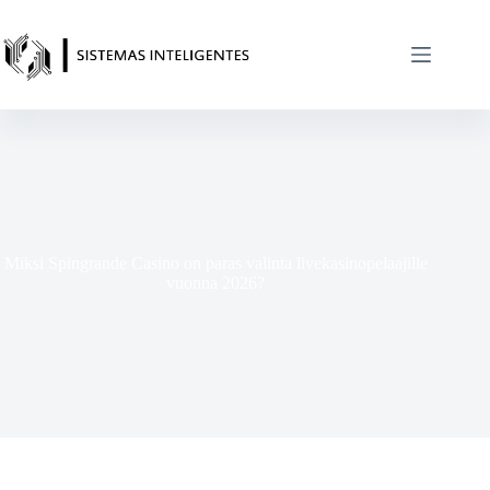
Saltar
al
contenido
Miksi Spingrande Casino on paras valinta livekasinopelaajille
vuonna 2026?