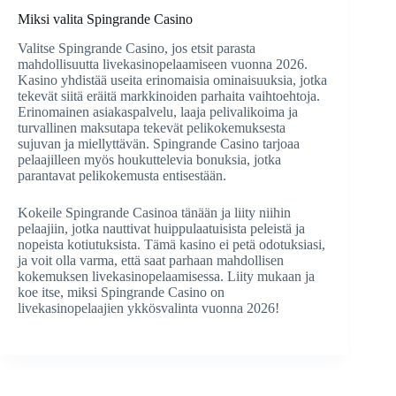
Miksi valita Spingrande Casino
Valitse Spingrande Casino, jos etsit parasta
mahdollisuutta livekasinopelaamiseen vuonna 2026.
Kasino yhdistää useita erinomaisia ominaisuuksia, jotka
tekevät siitä eräitä markkinoiden parhaita vaihtoehtoja.
Erinomainen asiakaspalvelu, laaja pelivalikoima ja
turvallinen maksutapa tekevät pelikokemuksesta
sujuvan ja miellyttävän. Spingrande Casino tarjoaa
pelaajilleen myös houkuttelevia bonuksia, jotka
parantavat pelikokemusta entisestään.
Kokeile Spingrande Casinoa tänään ja liity niihin
pelaajiin, jotka nauttivat huippulaatuisista peleistä ja
nopeista kotiutuksista. Tämä kasino ei petä odotuksiasi,
ja voit olla varma, että saat parhaan mahdollisen
kokemuksen livekasinopelaamisessa. Liity mukaan ja
koe itse, miksi Spingrande Casino on
livekasinopelaajien ykkösvalinta vuonna 2026!