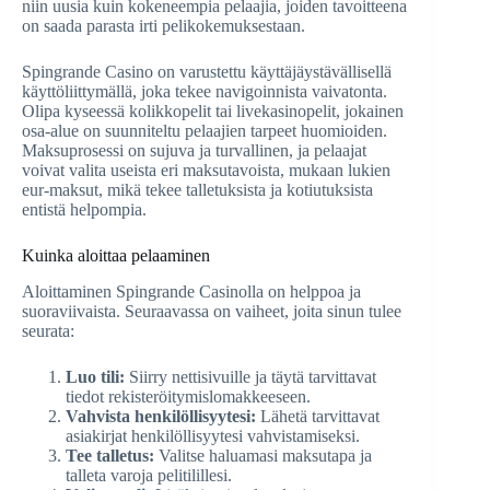
niin uusia kuin kokeneempia pelaajia, joiden tavoitteena
on saada parasta irti pelikokemuksestaan.
Spingrande Casino on varustettu käyttäjäystävällisellä
käyttöliittymällä, joka tekee navigoinnista vaivatonta.
Olipa kyseessä kolikkopelit tai livekasinopelit, jokainen
osa-alue on suunniteltu pelaajien tarpeet huomioiden.
Maksuprosessi on sujuva ja turvallinen, ja pelaajat
voivat valita useista eri maksutavoista, mukaan lukien
eur-maksut, mikä tekee talletuksista ja kotiutuksista
entistä helpompia.
Kuinka aloittaa pelaaminen
Aloittaminen Spingrande Casinolla on helppoa ja
suoraviivaista. Seuraavassa on vaiheet, joita sinun tulee
seurata:
Luo tili:
Siirry nettisivuille ja täytä tarvittavat
tiedot rekisteröitymislomakkeeseen.
Vahvista henkilöllisyytesi:
Lähetä tarvittavat
asiakirjat henkilöllisyytesi vahvistamiseksi.
Tee talletus:
Valitse haluamasi maksutapa ja
talleta varoja pelitilillesi.