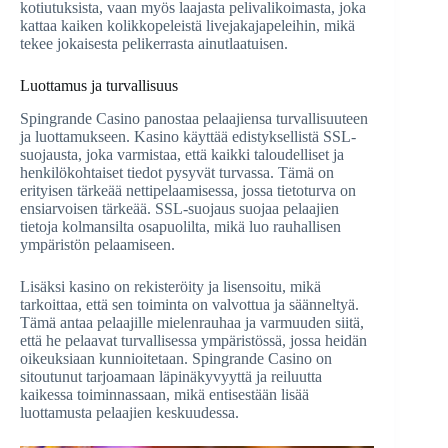
kotiutuksista, vaan myös laajasta pelivalikoimasta, joka
kattaa kaiken kolikkopeleistä livejakajapeleihin, mikä
tekee jokaisesta pelikerrasta ainutlaatuisen.
Luottamus ja turvallisuus
Spingrande Casino panostaa pelaajiensa turvallisuuteen
ja luottamukseen. Kasino käyttää edistyksellistä SSL-
suojausta, joka varmistaa, että kaikki taloudelliset ja
henkilökohtaiset tiedot pysyvät turvassa. Tämä on
erityisen tärkeää nettipelaamisessa, jossa tietoturva on
ensiarvoisen tärkeää. SSL-suojaus suojaa pelaajien
tietoja kolmansilta osapuolilta, mikä luo rauhallisen
ympäristön pelaamiseen.
Lisäksi kasino on rekisteröity ja lisensoitu, mikä
tarkoittaa, että sen toiminta on valvottua ja säänneltyä.
Tämä antaa pelaajille mielenrauhaa ja varmuuden siitä,
että he pelaavat turvallisessa ympäristössä, jossa heidän
oikeuksiaan kunnioitetaan. Spingrande Casino on
sitoutunut tarjoamaan läpinäkyvyyttä ja reiluutta
kaikessa toiminnassaan, mikä entisestään lisää
luottamusta pelaajien keskuudessa.