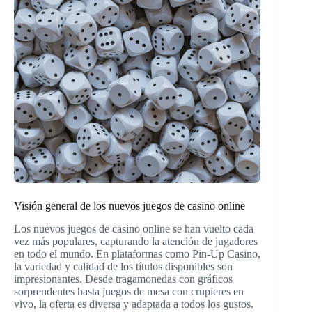
Visión general de los nuevos juegos de casino online
Los nuevos juegos de casino online se han vuelto cada
vez más populares, capturando la atención de jugadores
en todo el mundo. En plataformas como Pin-Up Casino,
la variedad y calidad de los títulos disponibles son
impresionantes. Desde tragamonedas con gráficos
sorprendentes hasta juegos de mesa con crupieres en
vivo, la oferta es diversa y adaptada a todos los gustos.