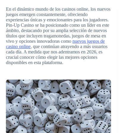
En el dinámico mundo de los casinos online, los nuevos
juegos emergen constantemente, ofreciendo
experiencias únicas y emocionantes para los jugadores.
Pin-Up Casino se ha posicionado como un líder en este
ámbito, destacando por su amplia selección de nuevos
títulos que incluyen tragamonedas, juegos de mesa en
vivo y opciones innovadoras como
nuevos juegos de
casino online
, que continúan atrayendo a más usuarios
cada día. A medida que nos adentramos en 2026, es
crucial conocer cómo elegir las mejores opciones
disponibles en esta plataforma.