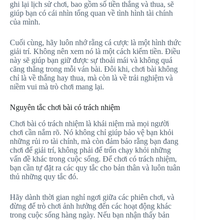
ghi lại lịch sử chơi, bao gồm số tiền thắng và thua, sẽ
giúp bạn có cái nhìn tổng quan về tình hình tài chính
của mình.
Cuối cùng, hãy luôn nhớ rằng cá cược là một hình thức
giải trí. Không nên xem nó là một cách kiếm tiền. Điều
này sẽ giúp bạn giữ được sự thoải mái và không quá
căng thẳng trong mỗi ván bài. Đôi khi, chơi bài không
chỉ là về thắng hay thua, mà còn là về trải nghiệm và
niềm vui mà trò chơi mang lại.
Nguyên tắc chơi bài có trách nhiệm
Chơi bài có trách nhiệm là khái niệm mà mọi người
chơi cần nắm rõ. Nó không chỉ giúp bảo vệ bạn khỏi
những rủi ro tài chính, mà còn đảm bảo rằng bạn đang
chơi để giải trí, không phải để trốn chạy khỏi những
vấn đề khác trong cuộc sống. Để chơi có trách nhiệm,
bạn cần tự đặt ra các quy tắc cho bản thân và luôn tuân
thủ những quy tắc đó.
Hãy dành thời gian nghỉ ngơi giữa các phiên chơi, và
đừng để trò chơi ảnh hưởng đến các hoạt động khác
trong cuộc sống hàng ngày. Nếu bạn nhận thấy bản