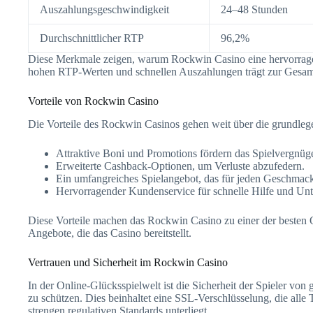
Auszahlungsgeschwindigkeit
24–48 Stunden
Durchschnittlicher RTP
96,2%
Diese Merkmale zeigen, warum Rockwin Casino eine hervorragend
hohen RTP-Werten und schnellen Auszahlungen trägt zur Gesamtz
Vorteile von Rockwin Casino
Die Vorteile des Rockwin Casinos gehen weit über die grundlegen
Attraktive Boni und Promotions fördern das Spielvergnüg
Erweiterte Cashback-Optionen, um Verluste abzufedern.
Ein umfangreiches Spielangebot, das für jeden Geschmack 
Hervorragender Kundenservice für schnelle Hilfe und Unt
Diese Vorteile machen das Rockwin Casino zu einer der besten On
Angebote, die das Casino bereitstellt.
Vertrauen und Sicherheit im Rockwin Casino
In der Online-Glücksspielwelt ist die Sicherheit der Spieler v
zu schützen. Dies beinhaltet eine SSL-Verschlüsselung, die alle 
strengen regulativen Standards unterliegt.