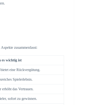
ten.
n Aspekte zusammenfasst:
es wichtig ist
 bietet eine Rückvergütung.
sreiches Spielerlebnis.
r erhöht das Vertrauen.
ieler, sofort zu gewinnen.