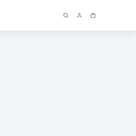
Carro
de
compra