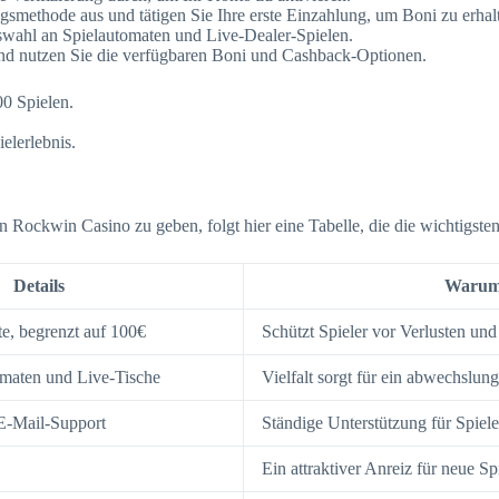
smethode aus und tätigen Sie Ihre erste Einzahlung, um Boni zu erhal
wahl an Spielautomaten und Live-Dealer-Spielen.
nd nutzen Sie die verfügbaren Boni und Cashback-Optionen.
00 Spielen.
elerlebnis.
Rockwin Casino zu geben, folgt hier eine Tabelle, die die wichtigste
Details
Warum 
e, begrenzt auf 100€
Schützt Spieler vor Verlusten und
maten und Live-Tische
Vielfalt sorgt für ein abwechslung
E-Mail-Support
Ständige Unterstützung für Spiele
Ein attraktiver Anreiz für neue Sp