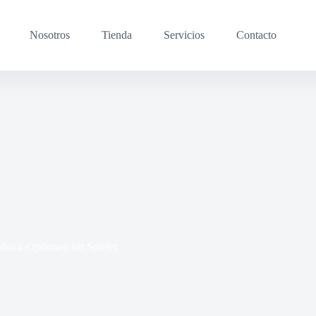
Nosotros
Tienda
Servicios
Contacto
back-Optionen für Spieler