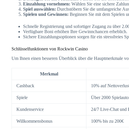
Einzahlung vornehmen:
Wählen Sie eine sichere Zahlung
Spiel auswählen:
Durchstöbern Sie die umfangreiche Aus
Spielen und Gewinnen:
Beginnen Sie mit dem Spielen u
Schnelle Registrierung und sofortiger Zugang zu über 2.0
Verfügbare Boni erhöhen Ihre Gewinnchancen erheblich.
Sichere Einzahlungsoptionen sorgen für ein stressfreies Spi
Schlüsselfunktionen von Rockwin Casino
Um Ihnen einen besseren Überblick über die Hauptmerkmale von 
Merkmal
Cashback
10% auf Nettoverlust
Spiele
Über 2000 Spielauto
Kundenservice
24/7 Live-Chat und 
Willkommensbonus
100% bis zu 200€