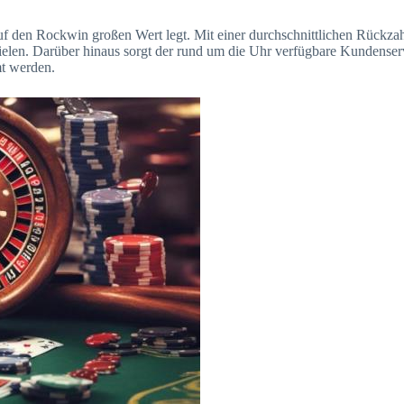
, auf den Rockwin großen Wert legt. Mit einer durchschnittlichen Rückz
pielen. Darüber hinaus sorgt der rund um die Uhr verfügbare Kundenservi
t werden.