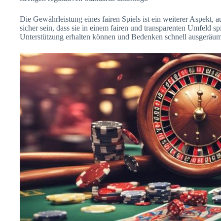
Die Gewährleistung eines fairen Spiels ist ein weiterer Aspekt
sicher sein, dass sie in einem fairen und transparenten Umfeld s
Unterstützung erhalten können und Bedenken schnell ausgeräum