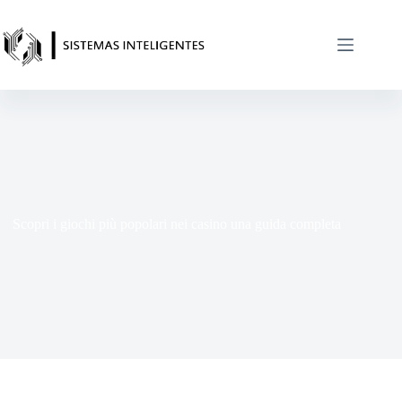
Saltar
al
contenido
Scopri i giochi più popolari nei casino una guida completa