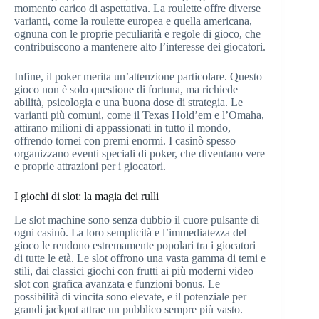
momento carico di aspettativa. La roulette offre diverse
varianti, come la roulette europea e quella americana,
ognuna con le proprie peculiarità e regole di gioco, che
contribuiscono a mantenere alto l’interesse dei giocatori.
Infine, il poker merita un’attenzione particolare. Questo
gioco non è solo questione di fortuna, ma richiede
abilità, psicologia e una buona dose di strategia. Le
varianti più comuni, come il Texas Hold’em e l’Omaha,
attirano milioni di appassionati in tutto il mondo,
offrendo tornei con premi enormi. I casinò spesso
organizzano eventi speciali di poker, che diventano vere
e proprie attrazioni per i giocatori.
I giochi di slot: la magia dei rulli
Le slot machine sono senza dubbio il cuore pulsante di
ogni casinò. La loro semplicità e l’immediatezza del
gioco le rendono estremamente popolari tra i giocatori
di tutte le età. Le slot offrono una vasta gamma di temi e
stili, dai classici giochi con frutti ai più moderni video
slot con grafica avanzata e funzioni bonus. Le
possibilità di vincita sono elevate, e il potenziale per
grandi jackpot attrae un pubblico sempre più vasto.