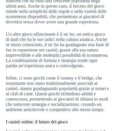
francese che ha visto una crescente popolarità negli
ultimi anni. Anche in questo caso, il fascino del gioco
risiede nella semplicità delle regole e nella varietà delle
scommesse disponibili, che permettono ai giocatori di
divertirsi senza dover avere una grande esperienza.
Un altro gioco affascinante è il sic bo, un antico gioco
di dadi che ha le sue radici nella cultura asiatica. Anche
se meno conosciuto, il sic bo ha guadagnato una base di
fan in espansione nei casinò, grazie alla sua natura
imprevedibile e alle molteplici possibilità di scommessa.
La combinazione di fortuna e strategia rende ogni
partita un’esperienza unica e coinvolgente.
Infine, ci sono giochi come il rummy e il bridge, che
nonostante non siano tradizionalmente associati ai
casinò, stanno guadagnando popolarità grazie ai tornei e
ai club di carte. Questi giochi richiedono abilità e
conoscenza, permettendo ai giocatori di sfidarsi in modi
che uniscono strategia e socializzazione, creando un
ambiente amichevole e competitivo allo stesso tempo.
I casinò online: il futuro del gioco