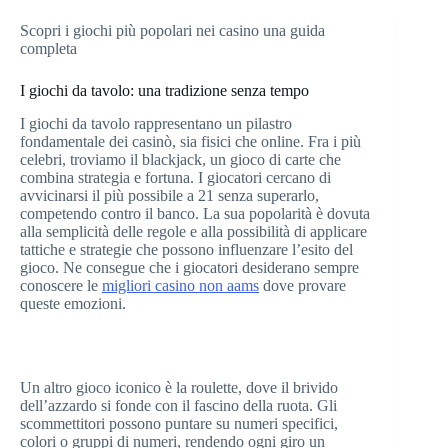
Scopri i giochi più popolari nei casino una guida
completa
I giochi da tavolo: una tradizione senza tempo
I giochi da tavolo rappresentano un pilastro
fondamentale dei casinò, sia fisici che online. Fra i più
celebri, troviamo il blackjack, un gioco di carte che
combina strategia e fortuna. I giocatori cercano di
avvicinarsi il più possibile a 21 senza superarlo,
competendo contro il banco. La sua popolarità è dovuta
alla semplicità delle regole e alla possibilità di applicare
tattiche e strategie che possono influenzare l’esito del
gioco. Ne consegue che i giocatori desiderano sempre
conoscere le
migliori casino non aams
dove provare
queste emozioni.
Un altro gioco iconico è la roulette, dove il brivido
dell’azzardo si fonde con il fascino della ruota. Gli
scommettitori possono puntare su numeri specifici,
colori o gruppi di numeri, rendendo ogni giro un