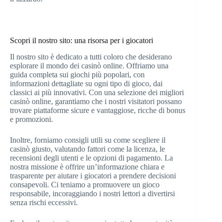
Scopri il nostro sito: una risorsa per i giocatori
Il nostro sito è dedicato a tutti coloro che desiderano
esplorare il mondo dei casinò online. Offriamo una
guida completa sui giochi più popolari, con
informazioni dettagliate su ogni tipo di gioco, dai
classici ai più innovativi. Con una selezione dei migliori
casinò online, garantiamo che i nostri visitatori possano
trovare piattaforme sicure e vantaggiose, ricche di bonus
e promozioni.
Inoltre, forniamo consigli utili su come scegliere il
casinò giusto, valutando fattori come la licenza, le
recensioni degli utenti e le opzioni di pagamento. La
nostra missione è offrire un’informazione chiara e
trasparente per aiutare i giocatori a prendere decisioni
consapevoli. Ci teniamo a promuovere un gioco
responsabile, incoraggiando i nostri lettori a divertirsi
senza rischi eccessivi.