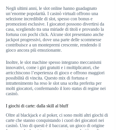
Negli ultimi anni, le slot online hanno guadagnato
un’enorme popolarità. I casinò virtuali offrono una
selezione incredibile di slot, spesso con bonus e
promozioni esclusive. I giocatori possono divertirsi da
casa, scegliendo tra una miriade di titoli e provando la
fortuna con pochi click. Alcune slot presentano anche
jackpot progressivi, dove una parte delle scommesse
contribuisce a un montepremi crescente, rendendo il
gioco ancora più emozionante.
Inoltre, le slot machine spesso integrano meccanismi
innovativi, come i giri gratuiti e i moltiplicatori, che
arricchiscono l’esperienza di gioco e offrono maggiori
possibilità di vincita. Questo mix di fortuna e
intrattenimento ha reso le slot una scelta preferita per
molti giocatori, confermando il loro status di regine nei
casinò.
I giochi di carte: dalla skill al bluff
Oltre al blackjack e al poker, ci sono molti altri giochi di
carte che stanno conquistando i cuori dei giocatori nei
casinò. Uno di questi è il baccarat, un gioco di origine