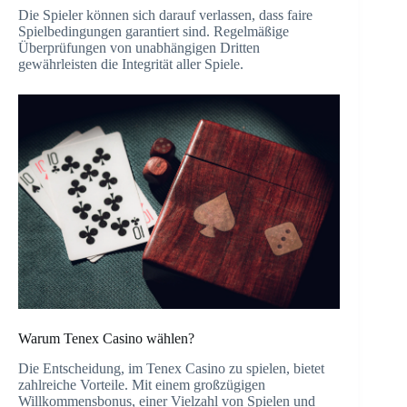
Die Spieler können sich darauf verlassen, dass faire
Spielbedingungen garantiert sind. Regelmäßige
Überprüfungen von unabhängigen Dritten
gewährleisten die Integrität aller Spiele.
Warum Tenex Casino wählen?
Die Entscheidung, im Tenex Casino zu spielen, bietet
zahlreiche Vorteile. Mit einem großzügigen
Willkommensbonus, einer Vielzahl von Spielen und