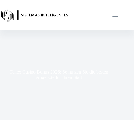
Saltar
al
contenido
Tenex Casino Bonus 2026: So nutzen Sie die besten
Angebote für Ihren Start