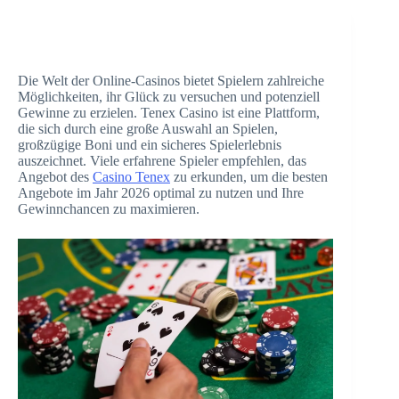
Die Welt der Online-Casinos bietet Spielern zahlreiche
Möglichkeiten, ihr Glück zu versuchen und potenziell
Gewinne zu erzielen. Tenex Casino ist eine Plattform,
die sich durch eine große Auswahl an Spielen,
großzügige Boni und ein sicheres Spielerlebnis
auszeichnet. Viele erfahrene Spieler empfehlen, das
Angebot des
Casino Tenex
zu erkunden, um die besten
Angebote im Jahr 2026 optimal zu nutzen und Ihre
Gewinnchancen zu maximieren.