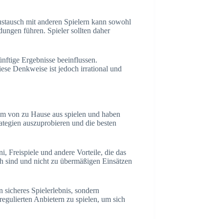
Austausch mit anderen Spielern kann sowohl
dungen führen. Spieler sollten daher
nftige Ergebnisse beeinflussen.
ese Denkweise ist jedoch irrational und
uem von zu Hause aus spielen und haben
rategien auszuprobieren und die besten
, Freispiele und andere Vorteile, die das
sch sind und nicht zu übermäßigen Einsätzen
 sicheres Spielerlebnis, sondern
egulierten Anbietern zu spielen, um sich