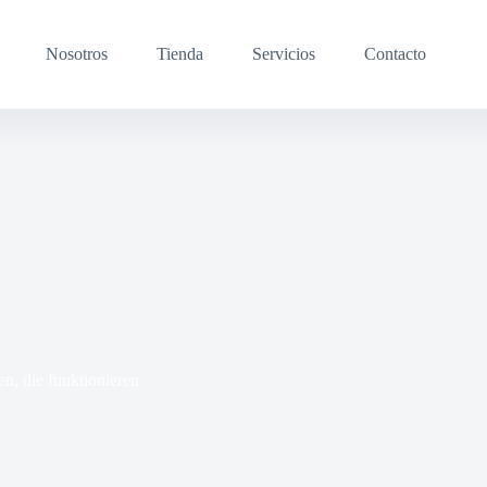
Nosotros
Tienda
Servicios
Contacto
en, die funktionieren