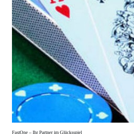
FastOne – Ihr Partner im Glücksspiel