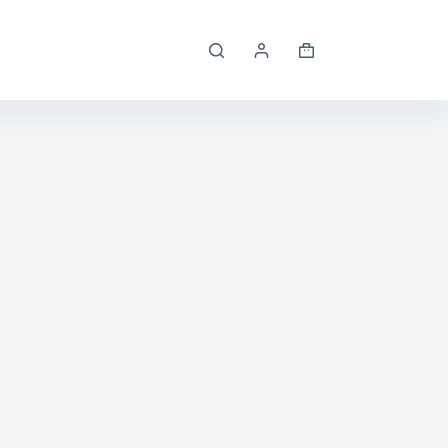
Carro
de
compra