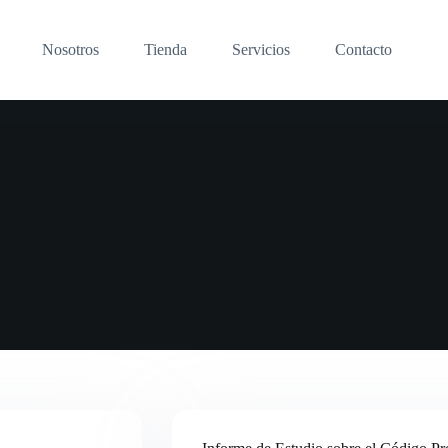
Nosotros
Tienda
Servicios
Contacto