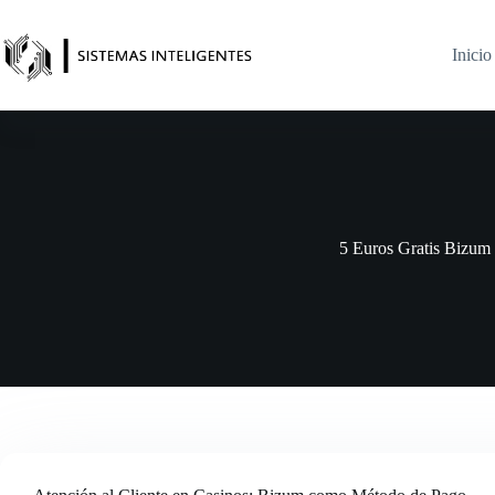
Saltar
al
contenido
Inicio
5 Euros Gratis Bizum