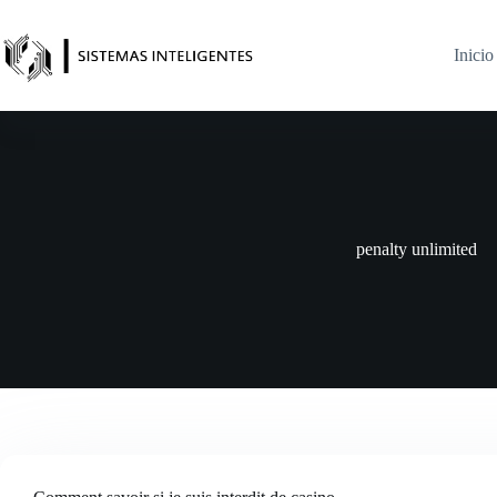
Saltar
al
contenido
Inicio
penalty unlimited