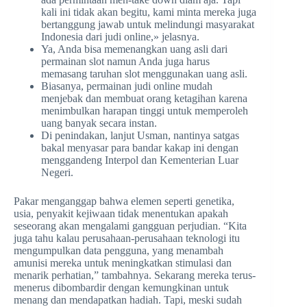
kali ini tidak akan begitu, kami minta mereka juga
bertanggung jawab untuk melindungi masyarakat
Indonesia dari judi online,» jelasnya.
Ya, Anda bisa memenangkan uang asli dari
permainan slot namun Anda juga harus
memasang taruhan slot menggunakan uang asli.
Biasanya, permainan judi online mudah
menjebak dan membuat orang ketagihan karena
menimbulkan harapan tinggi untuk memperoleh
uang banyak secara instan.
Di penindakan, lanjut Usman, nantinya satgas
bakal menyasar para bandar kakap ini dengan
menggandeng Interpol dan Kementerian Luar
Negeri.
Pakar menganggap bahwa elemen seperti genetika,
usia, penyakit kejiwaan tidak menentukan apakah
seseorang akan mengalami gangguan perjudian. “Kita
juga tahu kalau perusahaan-perusahaan teknologi itu
mengumpulkan data pengguna, yang menambah
amunisi mereka untuk meningkatkan stimulasi dan
menarik perhatian,” tambahnya. Sekarang mereka terus-
menerus dibombardir dengan kemungkinan untuk
menang dan mendapatkan hadiah. Tapi, meski sudah