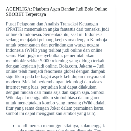
AGENLIGA: Platform Agen Bandar Judi Bola Online
SBOBET Terpercaya
Pusat Pelaporan dan Analisis Transaksi Keuangan
(PPATK) menemukan angka fantastis dari transaksi judi
online di Indonesia. Sementara itu, saat ini Indonesia
sedang menjajaki peluang kerja sama dengan Kamboja
untuk penanganan dan perlindungan warga negara
Indonesia (WNI) yang terlibat judi online dan online
scam. Hadi juga menyebutkan, pemerintah akan
memblokir sekitar 5.000 rekening yang diduga terkait
dengan kegiatan judi online. Bola.com, Jakarta – Judi
online telah menjadi fenomena global dengan dampak
signifikan pada berbagai aspek kehidupan masyarakat
modern. Melalui perkembangan teknologi dan akses
internet yang luas, perjudian kini dapat dilakukan
dengan mudah dari mana saja dan kapan saja. Simbol
Wild dapat menggantikan simbol biasa dalam game
untuk menciptakan kombo yang menang (Wild adalah
fitur yang sama dengan Joker dalam permainan kartu,
simbol ini dapat menggantikan simbol yang lain).
«Jadi mereka menunggu sifatnya, kalau enggak
ada permintaan men-take down diam aja. Tapi