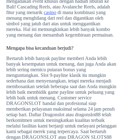
mengadakan event khusus dengan hadiah liburan ke
Bali! Cascading Reels, atau Avalanche Reels, adalah
fitur yang menarik
casino
di mana kombinasi yang
menang menghilang dari reel dan digantikan oleh
simbol yang jatuh dari atas untuk menggantikan
mereka. Hal ini memungkinkan lebih banyak kombo
yang menang dan menambah kegembiraan permainan.
Mengapa bisa kecanduan berjudi?
Bertaruh lebih banyak payline memberi Anda lebih
banyak kesempatan untuk menang, dan juga Anda akan
lebih sering memicu putaran bonus yang
menguntungkan. Slot 9-payline klasik itu mungkin
sederhana dan menyenangkan, tetapi mereka menjadi
membosankan setelah beberapa saat dan Anda mungkin
lebih baik membidik game payline untuk peluang yang
lebih baik untuk menang. Customer service
DRAGONSLOT handal dan profesional siap
memberikan pelayanan maksimal selama 24 jam penuh
setiap hari. Daftar Dragonslot atau dragonslot88 telah
berkomitmen untuk meningkatkan kualitas terbaik
melalui fasilitas kami berjanji untuk melayani pelanggan
kami sebagai merek yang terpercaya. Saat bertaruh
dengan DRAGONSLOT atau DRAGON SLOTS88