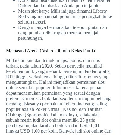
Konsultasi bisa dilakukan melalui Chat Bersama
Dokter dan kerahasiaan Anda pun terjamin.
Mesin slot karya Mills ini juga dinamai Liberty
Bell yang menambah popularitas perangkat itu ke
seluruh negeri.
Dengan hanya bermodalkan telepon pintar dan
uang puluhan ribu rupiah mereka menjajal
peruntungan.
Memasuki Arena Casino Hiburan Kelas Dunia!
Mulai dari sini dan temukan tips, bonus, dan situs
terbaik pada tahun 2020. Setiap penyedia memiliki
kelebihan unik yang menarik pemain, mulai dari grafis,
RTP tinggi, variasi tema, hingga fitur-fitur bonus yang
menguntungkan. Hal ini menjadikan permainan slot
online semakin populer di Indonesia karena pemain
dapat menemukan permainan yang sesuai dengan
preferensi mereka, baik dari segi tema maupun peluang
menang. Biasanya permainan judi online yang paling
populer adalah Poker Virtual, Kasino, dan Taruhan
Olahraga (Sportbook). Jadi, misalnya, katakanlah
sebuah mesin judi slot online memiliki 25 garis
pembayaran, dan taruhan berkisar dari USD 0,01
hingga USD 1,00 per koin. Banyak judi slot online dari