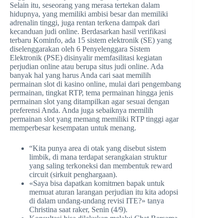
Selain itu, seseorang yang merasa tertekan dalam
hidupnya, yang memiliki ambisi besar dan memiliki
adrenalin tinggi, juga rentan terkena dampak dari
kecanduan judi online. Berdasarkan hasil verifikasi
terbaru Kominfo, ada 15 sistem elektronik (SE) yang
diselenggarakan oleh 6 Penyelenggara Sistem
Elektronik (PSE) disinyalir memfasilitasi kegiatan
perjudian online atau berupa situs judi online. Ada
banyak hal yang harus Anda cari saat memilih
permainan slot di kasino online, mulai dari pengembang
permainan, tingkat RTP, tema permainan hingga jenis
permainan slot yang ditampilkan agar sesuai dengan
preferensi Anda. Anda juga sebaiknya memilih
permainan slot yang memang memiliki RTP tinggi agar
memperbesar kesempatan untuk menang.
“Kita punya area di otak yang disebut sistem
limbik, di mana terdapat serangkaian struktur
yang saling terkoneksi dan membentuk reward
circuit (sirkuit penghargaan).
«Saya bisa dapatkan komitmen bapak untuk
memuat aturan larangan perjudian itu kita adopsi
di dalam undang-undang revisi ITE?» tanya
Christina saat raker, Senin (4/9).