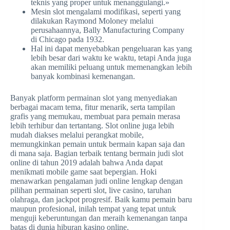
teknis yang proper untuk menanggulangi.»
Mesin slot mengalami modifikasi, seperti yang
dilakukan Raymond Moloney melalui
perusahaannya, Bally Manufacturing Company
di Chicago pada 1932.
Hal ini dapat menyebabkan pengeluaran kas yang
lebih besar dari waktu ke waktu, tetapi Anda juga
akan memiliki peluang untuk memenangkan lebih
banyak kombinasi kemenangan.
Banyak platform permainan slot yang menyediakan
berbagai macam tema, fitur menarik, serta tampilan
grafis yang memukau, membuat para pemain merasa
lebih terhibur dan tertantang. Slot online juga lebih
mudah diakses melalui perangkat mobile,
memungkinkan pemain untuk bermain kapan saja dan
di mana saja. Bagian terbaik tentang bermain judi slot
online di tahun 2019 adalah bahwa Anda dapat
menikmati mobile game saat bepergian. Hoki
menawarkan pengalaman judi online lengkap dengan
pilihan permainan seperti slot, live casino, taruhan
olahraga, dan jackpot progresif. Baik kamu pemain baru
maupun profesional, inilah tempat yang tepat untuk
menguji keberuntungan dan meraih kemenangan tanpa
batas di dunia hiburan kasino online.