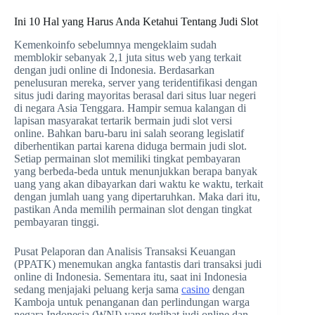
Ini 10 Hal yang Harus Anda Ketahui Tentang Judi Slot
Kemenkoinfo sebelumnya mengeklaim sudah
memblokir sebanyak 2,1 juta situs web yang terkait
dengan judi online di Indonesia. Berdasarkan
penelusuran mereka, server yang teridentifikasi dengan
situs judi daring mayoritas berasal dari situs luar negeri
di negara Asia Tenggara. Hampir semua kalangan di
lapisan masyarakat tertarik bermain judi slot versi
online. Bahkan baru-baru ini salah seorang legislatif
diberhentikan partai karena diduga bermain judi slot.
Setiap permainan slot memiliki tingkat pembayaran
yang berbeda-beda untuk menunjukkan berapa banyak
uang yang akan dibayarkan dari waktu ke waktu, terkait
dengan jumlah uang yang dipertaruhkan. Maka dari itu,
pastikan Anda memilih permainan slot dengan tingkat
pembayaran tinggi.
Pusat Pelaporan dan Analisis Transaksi Keuangan
(PPATK) menemukan angka fantastis dari transaksi judi
online di Indonesia. Sementara itu, saat ini Indonesia
sedang menjajaki peluang kerja sama
casino
dengan
Kamboja untuk penanganan dan perlindungan warga
negara Indonesia (WNI) yang terlibat judi online dan