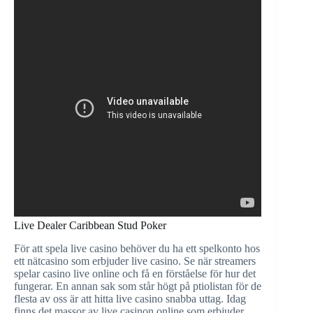
Live Dealer Caribbean Stud Poker
För att spela live casino behöver du ha ett spelkonto hos
ett nätcasino som erbjuder live casino. Se när streamers
spelar casino live online och få en förståelse för hur det
fungerar. En annan sak som står högt på ptiolistan för de
flesta av oss är att hitta live casino snabba uttag. Idag
finns det massor av live casinon online som erbjuder