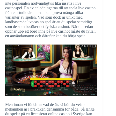
inte personalen nödvändigtvis lika insatta i live
casinospel. En av anledningarna till att spela live casino
från en studio är att man kan prova många olika
varianter av spelen. Vad som dock är unikt med
landbaserade livecasino spel är att du spelar samtidigt
som de som besöker det fysiska casinot. När du sedan
öppnar upp ett bord inne på live casinot måste du fylla i
ett användarnamn och därefter kan du börja spela.
Men innan vi förklarar vad de är, så bör du veta att
mekaniken är i praktiken densamma för båda. Så länge
du spelar på ett licensierat online casino i Sverige kan