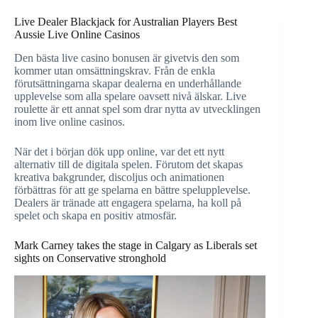
Live Dealer Blackjack for Australian Players Best
Aussie Live Online Casinos
Den bästa live casino bonusen är givetvis den som
kommer utan omsättningskrav. Från de enkla
förutsättningarna skapar dealerna en underhållande
upplevelse som alla spelare oavsett nivå älskar. Live
roulette är ett annat spel som drar nytta av utvecklingen
inom live online casinos.
När det i början dök upp online, var det ett nytt
alternativ till de digitala spelen. Förutom det skapas
kreativa bakgrunder, discoljus och animationen
förbättras för att ge spelarna en bättre spelupplevelse.
Dealers är tränade att engagera spelarna, ha koll på
spelet och skapa en positiv atmosfär.
Mark Carney takes the stage in Calgary as Liberals set
sights on Conservative stronghold