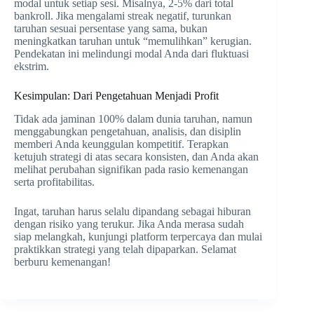
modal untuk setiap sesi. Misalnya, 2-5% dari total
bankroll. Jika mengalami streak negatif, turunkan
taruhan sesuai persentase yang sama, bukan
meningkatkan taruhan untuk “memulihkan” kerugian.
Pendekatan ini melindungi modal Anda dari fluktuasi
ekstrim.
Kesimpulan: Dari Pengetahuan Menjadi Profit
Tidak ada jaminan 100% dalam dunia taruhan, namun
menggabungkan pengetahuan, analisis, dan disiplin
memberi Anda keunggulan kompetitif. Terapkan
ketujuh strategi di atas secara konsisten, dan Anda akan
melihat perubahan signifikan pada rasio kemenangan
serta profitabilitas.
Ingat, taruhan harus selalu dipandang sebagai hiburan
dengan risiko yang terukur. Jika Anda merasa sudah
siap melangkah, kunjungi platform terpercaya dan mulai
praktikkan strategi yang telah dipaparkan. Selamat
berburu kemenangan!