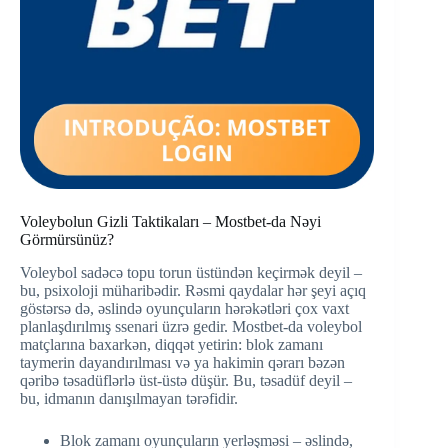
Voleybolun Gizli Taktikaları – Mostbet-da Nəyi
Görmürsünüz?
Voleybol sadəcə topu torun üstündən keçirmək deyil –
bu, psixoloji müharibədir. Rəsmi qaydalar hər şeyi açıq
göstərsə də, əslində oyunçuların hərəkətləri çox vaxt
planlaşdırılmış ssenari üzrə gedir. Mostbet-da voleybol
matçlarına baxarkən, diqqət yetirin: blok zamanı
taymerin dayandırılması və ya hakimin qərarı bəzən
qəribə təsadüflərlə üst-üstə düşür. Bu, təsadüf deyil –
bu, idmanın danışılmayan tərəfidir.
Blok zamanı oyunçuların yerləşməsi – əslində,