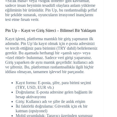
«Sıcak masa» veya «soğuk dönem» gibi kavramlar,
sadece insan beyninin tesadüfi olaylara anlam yükleme
eğiliminin bir ürünüdür. Pin Up, bu rastlantısallığı şeffaf
bir şekilde sunarak, oyuncuların irrasyonel inançlarını
test etme fırsatı verir.
Pin Up – Kayıt ve Giriş Süreci – Bilimsel Bir Yaklaşım
Kayıt işlemi, platforma mantıklı bir giriş yapmanın ilk
adımıdır. Pin Up’da kayıt olmak için e-posta adresinizi
ve tercih ettiğiniz para birimini (TRY dahil) belirlemeniz
gerekir. Bu aşamada herhangi bir «şanslı sayı» veya
«özel ritüel» bulunmaz. Sadece veri girişi yaparsınız.
Giriş yaparken de aynı mantık geçerlidir: kullanıcı adı
ve şifreniz. Bu, platformun rastlantısallıkla ilgili hiçbir
iddiası olmayan, tamamen işlevsel bir parçasıdır.
Kayıt formu: E-posta, şifre, para birimi seçimi
(TRY, USD, EUR vb.)
Doğrulama: E-posta adresine gelen bağlantı ile
hesap aktivasyonu
Giriş: Kullanıcı adı ve şifre ile anlık erişim
İki faktörlü doğrulama: Güvenlik için ek bir
katman (opsiyonel)
Mobil uyumluluk: Tarayıcı üzerinden sorunsuz