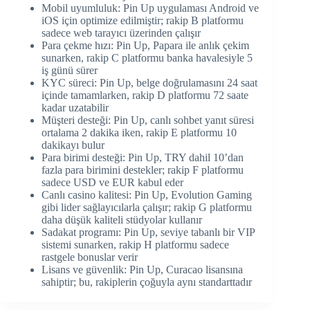
Mobil uyumluluk: Pin Up uygulaması Android ve
iOS için optimize edilmiştir; rakip B platformu
sadece web tarayıcı üzerinden çalışır
Para çekme hızı: Pin Up, Papara ile anlık çekim
sunarken, rakip C platformu banka havalesiyle 5
iş günü sürer
KYC süreci: Pin Up, belge doğrulamasını 24 saat
içinde tamamlarken, rakip D platformu 72 saate
kadar uzatabilir
Müşteri desteği: Pin Up, canlı sohbet yanıt süresi
ortalama 2 dakika iken, rakip E platformu 10
dakikayı bulur
Para birimi desteği: Pin Up, TRY dahil 10’dan
fazla para birimini destekler; rakip F platformu
sadece USD ve EUR kabul eder
Canlı casino kalitesi: Pin Up, Evolution Gaming
gibi lider sağlayıcılarla çalışır; rakip G platformu
daha düşük kaliteli stüdyolar kullanır
Sadakat programı: Pin Up, seviye tabanlı bir VIP
sistemi sunarken, rakip H platformu sadece
rastgele bonuslar verir
Lisans ve güvenlik: Pin Up, Curacao lisansına
sahiptir; bu, rakiplerin çoğuyla aynı standarttadır