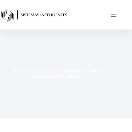
Saltar
al
contenido
Pin Up Platformu Üzerine Mantıksal Bir Analiz –
Rastlantısallık ve Gerçeklik