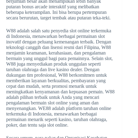
berjumlah besar akan menampilkan lebih banyak
putaran bonus arcade interaktif yang melibatkan
beberapa keterampilan. Ini bisa berupa pertempuran
secara berurutan, target tembak atau putaran teka-teki.
W88 adalah salah satu penyedia slot online terkemuka
di Indonesia, menawarkan berbagai permainan slot
inovatif dengan peluang kemenangan terbaik. Dengan
teknologi canggih dan lisensi resmi dari Filipina, W88
menjamin keamanan, kerahasiaan, dan pengalaman
bermain yang unggul bagi para pemainnya. Selain slot,
W88 juga menyediakan produk unggulan seperti
taruhan olahraga dan live kasino dealer. Dengan
dukungan tim profesional, W88 berkomitmen untuk
memberikan layanan berkualitas, pembayaran yang
cepat dan mudah, serta promosi menarik untuk
meningkatkan kenyamanan dan kepuasan pemain. W88
adalah pilihan terbaik untuk Anda yang mencari
pengalaman bermain slot online yang aman dan
menyenangkan. WE88 adalah platform taruhan online
terkemuka di Indonesia, menawarkan berbagai
permainan menarik seperti kasino, taruhan olahraga,
poker, dan tentu saja slot online.
Secara umum, para pakar dan Organisasi Kesehatan