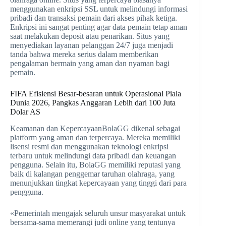
menggunakan enkripsi SSL untuk melindungi informasi
pribadi dan transaksi pemain dari akses pihak ketiga.
Enkripsi ini sangat penting agar data pemain tetap aman
saat melakukan deposit atau penarikan. Situs yang
menyediakan layanan pelanggan 24/7 juga menjadi
tanda bahwa mereka serius dalam memberikan
pengalaman bermain yang aman dan nyaman bagi
pemain.
FIFA Efisiensi Besar-besaran untuk Operasional Piala
Dunia 2026, Pangkas Anggaran Lebih dari 100 Juta
Dolar AS
Keamanan dan KepercayaanBolaGG dikenal sebagai
platform yang aman dan terpercaya. Mereka memiliki
lisensi resmi dan menggunakan teknologi enkripsi
terbaru untuk melindungi data pribadi dan keuangan
pengguna. Selain itu, BolaGG memiliki reputasi yang
baik di kalangan penggemar taruhan olahraga, yang
menunjukkan tingkat kepercayaan yang tinggi dari para
pengguna.
«Pemerintah mengajak seluruh unsur masyarakat untuk
bersama-sama memerangi judi online yang tentunya