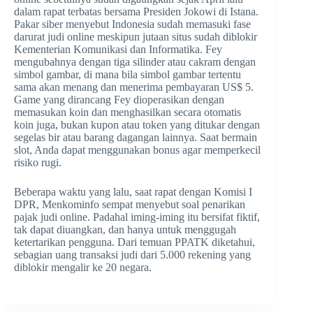
dalam rapat terbatas bersama Presiden Jokowi di Istana.
Pakar siber menyebut Indonesia sudah memasuki fase
darurat judi online meskipun jutaan situs sudah diblokir
Kementerian Komunikasi dan Informatika. Fey
mengubahnya dengan tiga silinder atau cakram dengan
simbol gambar, di mana bila simbol gambar tertentu
sama akan menang dan menerima pembayaran US$ 5.
Game yang dirancang Fey dioperasikan dengan
memasukan koin dan menghasilkan secara otomatis
koin juga, bukan kupon atau token yang ditukar dengan
segelas bir atau barang dagangan lainnya. Saat bermain
slot, Anda dapat menggunakan bonus agar memperkecil
risiko rugi.
Beberapa waktu yang lalu, saat rapat dengan Komisi I
DPR, Menkominfo sempat menyebut soal penarikan
pajak judi online. Padahal iming-iming itu bersifat fiktif,
tak dapat diuangkan, dan hanya untuk menggugah
ketertarikan pengguna. Dari temuan PPATK diketahui,
sebagian uang transaksi judi dari 5.000 rekening yang
diblokir mengalir ke 20 negara.