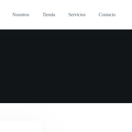
Nosotros
Tienda
Servicios
Contacto