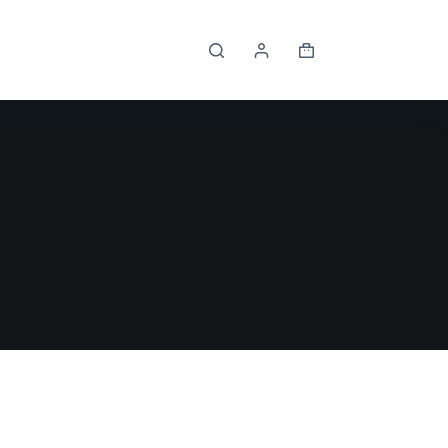
Carro
de
compra