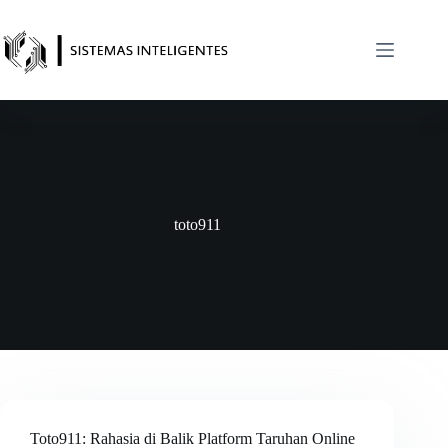
Saltar
al
contenido
toto911
Toto911: Rahasia di Balik Platform Taruhan Online