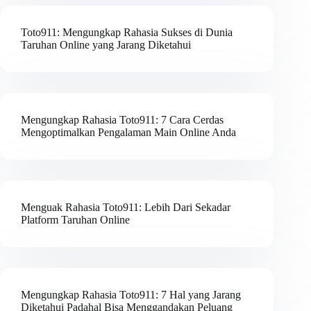
Toto911: Mengungkap Rahasia Sukses di Dunia
Taruhan Online yang Jarang Diketahui
Mengungkap Rahasia Toto911: 7 Cara Cerdas
Mengoptimalkan Pengalaman Main Online Anda
Menguak Rahasia Toto911: Lebih Dari Sekadar
Platform Taruhan Online
Mengungkap Rahasia Toto911: 7 Hal yang Jarang
Diketahui Padahal Bisa Menggandakan Peluang