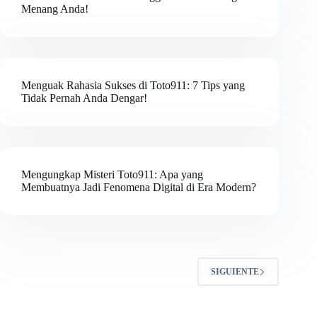
Menang Anda!
Menguak Rahasia Sukses di Toto911: 7 Tips yang
Tidak Pernah Anda Dengar!
Mengungkap Misteri Toto911: Apa yang
Membuatnya Jadi Fenomena Digital di Era Modern?
SIGUIENTE