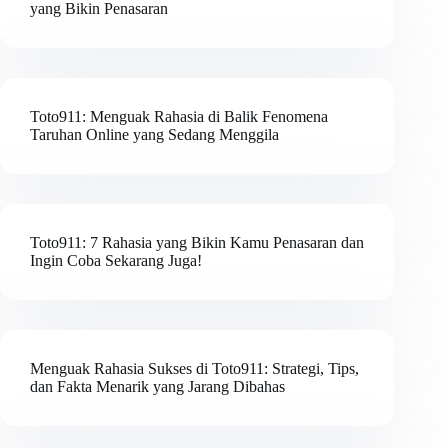
yang Bikin Penasaran
Toto911: Menguak Rahasia di Balik Fenomena
Taruhan Online yang Sedang Menggila
Toto911: 7 Rahasia yang Bikin Kamu Penasaran dan
Ingin Coba Sekarang Juga!
Menguak Rahasia Sukses di Toto911: Strategi, Tips,
dan Fakta Menarik yang Jarang Dibahas